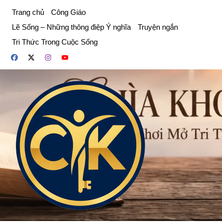
Chuyển
Trang chủ
Công Giáo
đến
Lẽ Sống – Những thông điệp Ý nghĩa
Truyện ngắn
phần
Tri Thức Trong Cuộc Sống
nội
dung