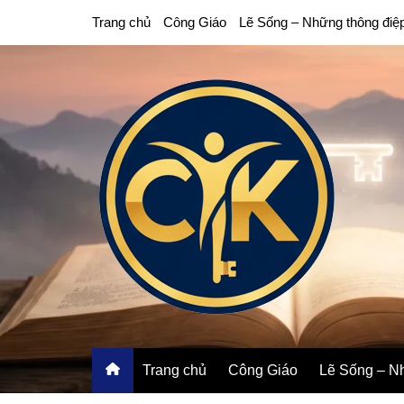
Chuyển
Trang chủ
Công Giáo
Lẽ Sống – Những thông điệ
đến
phần
nội
dung
Trang chủ
Công Giáo
Lẽ Sống – Nh