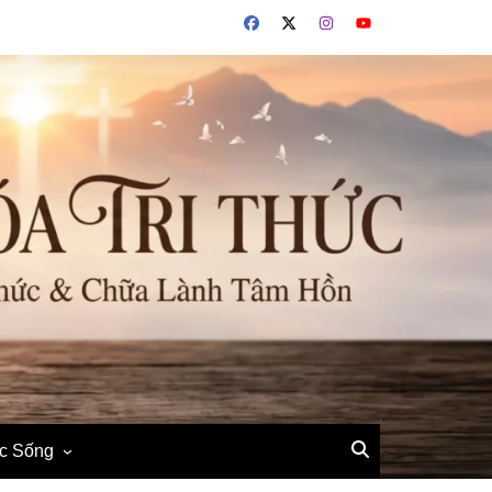
ộc Sống