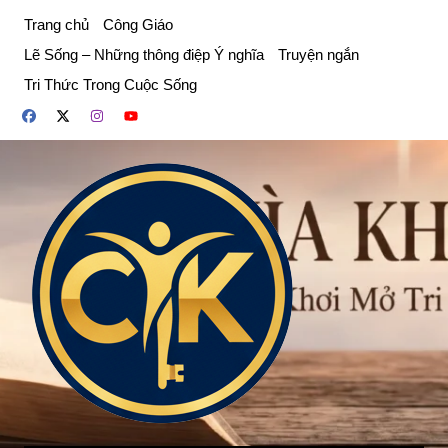
Chuyển
Trang chủ
Công Giáo
đến
Lẽ Sống – Những thông điệp Ý nghĩa
Truyện ngắn
phần
Tri Thức Trong Cuộc Sống
nội
dung