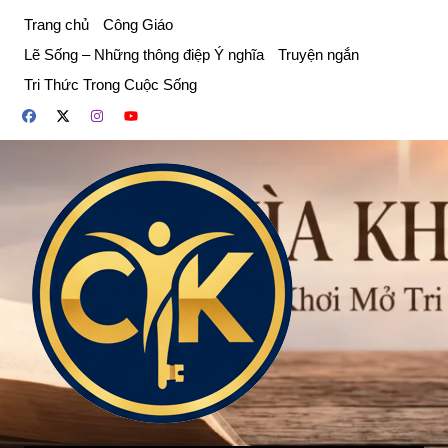
Chuyển
Trang chủ
Công Giáo
đến
Lẽ Sống – Những thông điệp Ý nghĩa
Truyện ngắn
phần
Tri Thức Trong Cuộc Sống
nội
dung