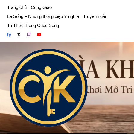
Chuyển
Trang chủ
Công Giáo
đến
Lẽ Sống – Những thông điệp Ý nghĩa
Truyện ngắn
phần
Tri Thức Trong Cuộc Sống
nội
dung