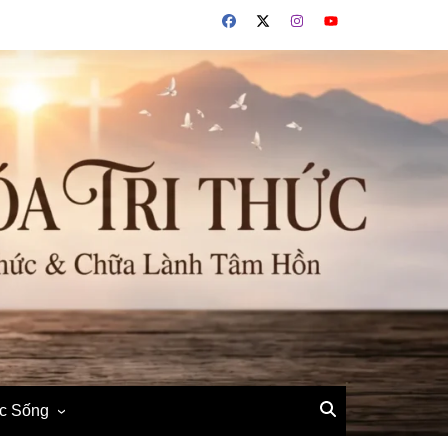
ộc Sống