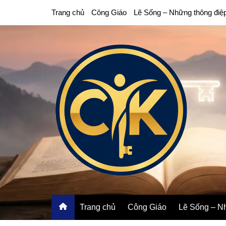
Chuyển
Trang chủ
Công Giáo
Lẽ Sống – Những thông điệ
đến
phần
nội
dung
Trang chủ
Công Giáo
Lẽ Sống – Nh