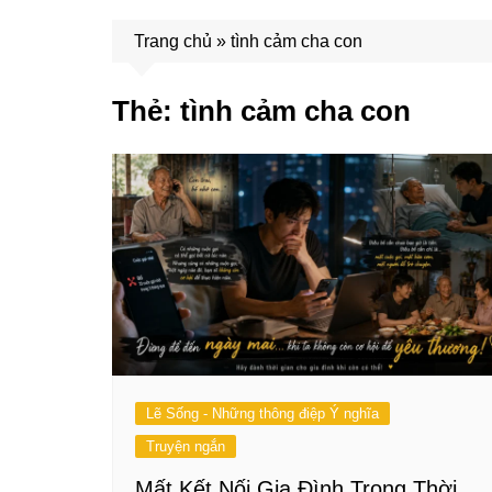
Trang chủ
»
tình cảm cha con
Thẻ:
tình cảm cha con
Lẽ Sống - Những thông điệp Ý nghĩa
Truyện ngắn
Mất Kết Nối Gia Đình Trong Thời