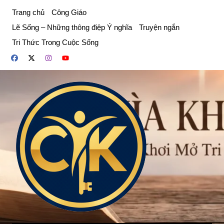
Chuyển
Trang chủ
Công Giáo
đến
Lẽ Sống – Những thông điệp Ý nghĩa
Truyện ngắn
phần
Tri Thức Trong Cuộc Sống
nội
dung