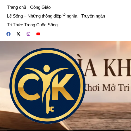
Chuyển
Trang chủ
Công Giáo
đến
Lẽ Sống – Những thông điệp Ý nghĩa
Truyện ngắn
phần
Tri Thức Trong Cuộc Sống
nội
dung