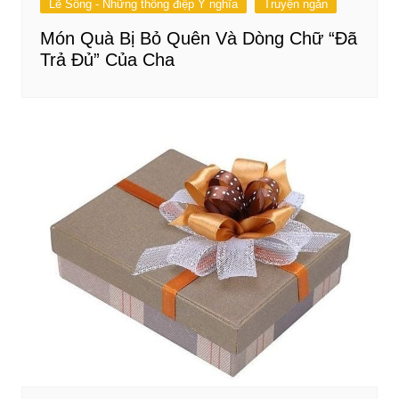
Lẽ Sống - Những thông điệp Ý nghĩa
Truyện ngắn
Món Quà Bị Bỏ Quên Và Dòng Chữ “Đã
Trả Đủ” Của Cha