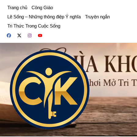
Chuyển
Trang chủ
Công Giáo
đến
Lẽ Sống – Những thông điệp Ý nghĩa
Truyện ngắn
phần
Tri Thức Trong Cuộc Sống
nội
dung