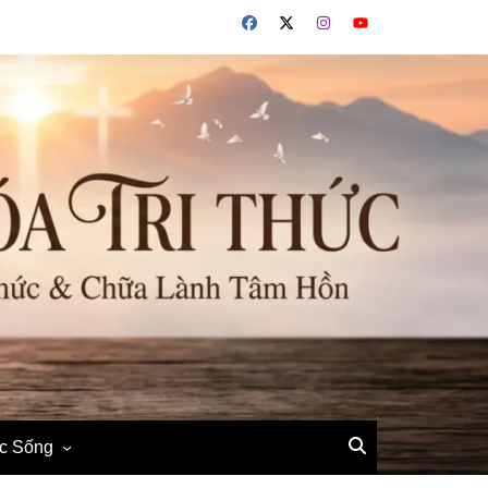
ộc Sống