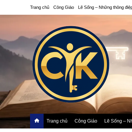
Chuyển
Trang chủ
Công Giáo
Lẽ Sống – Những thông điệ
đến
phần
nội
dung
Trang chủ
Công Giáo
Lẽ Sống – Nh