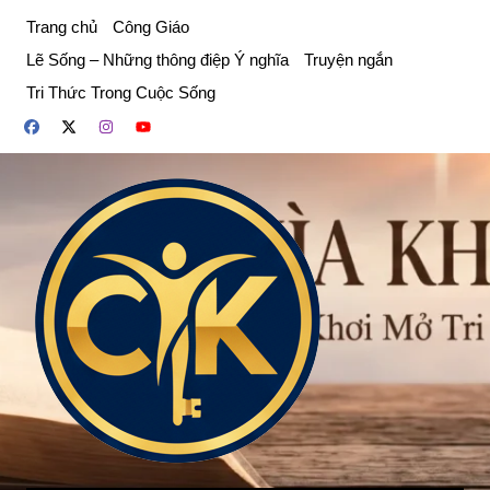
Chuyển
Trang chủ
Công Giáo
đến
Lẽ Sống – Những thông điệp Ý nghĩa
Truyện ngắn
phần
Tri Thức Trong Cuộc Sống
nội
dung