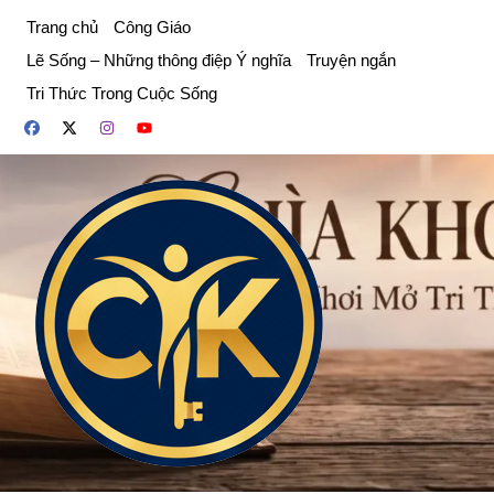
Chuyển
Trang chủ
Công Giáo
đến
Lẽ Sống – Những thông điệp Ý nghĩa
Truyện ngắn
phần
Tri Thức Trong Cuộc Sống
nội
dung