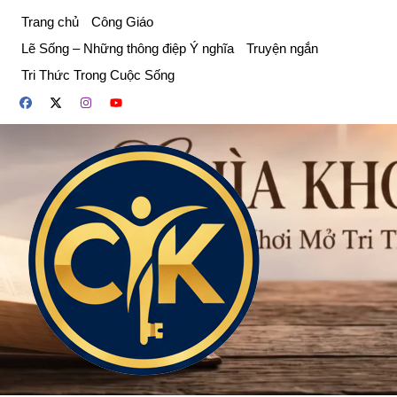
Chuyển
Trang chủ
Công Giáo
đến
Lẽ Sống – Những thông điệp Ý nghĩa
Truyện ngắn
phần
Tri Thức Trong Cuộc Sống
nội
dung