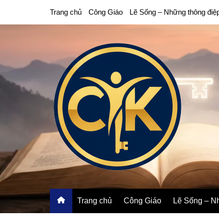
Chuyển
Trang chủ
Công Giáo
Lẽ Sống – Những thông điệ
đến
phần
nội
dung
Trang chủ
Công Giáo
Lẽ Sống – Nh