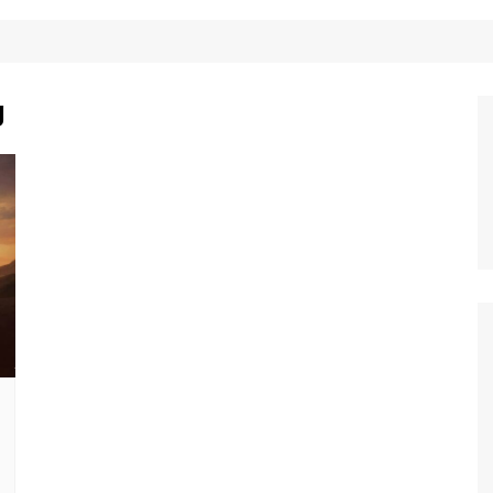
Công Nghệ
Ẩm Thực
Mẹo Vặt
g