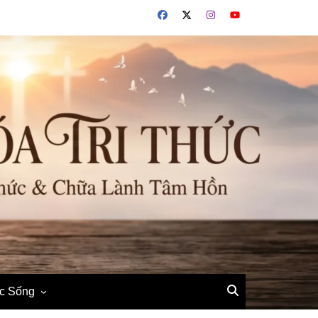
ộc Sống