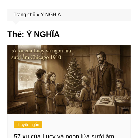
Trang chủ
»
Ý NGHĨA
Thẻ:
Ý NGHĨA
Truyện ngắn
57 xu của Lucy và ngọn lửa sưởi ấm