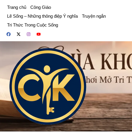
Chuyển
Trang chủ
Công Giáo
đến
Lẽ Sống – Những thông điệp Ý nghĩa
Truyện ngắn
phần
Tri Thức Trong Cuộc Sống
nội
dung