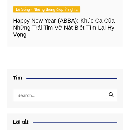
Lẽ Sống - Những thông điệp Ý nghĩa
Happy New Year (ABBA): Khúc Ca Của
Những Trái Tim Vỡ Nát Biết Tìm Lại Hy
Vọng
Tìm
Lối tắt