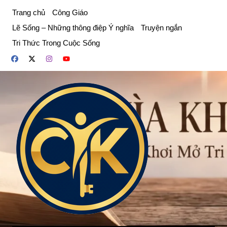
Chuyển
Trang chủ
Công Giáo
đến
Lẽ Sống – Những thông điệp Ý nghĩa
Truyện ngắn
phần
Tri Thức Trong Cuộc Sống
nội
dung