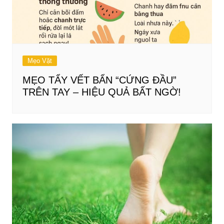
Mẹo Vặt
MẸO TẨY VẾT BẨN “CỨNG ĐẦU”
TRÊN TAY – HIỆU QUẢ BẤT NGỜ!