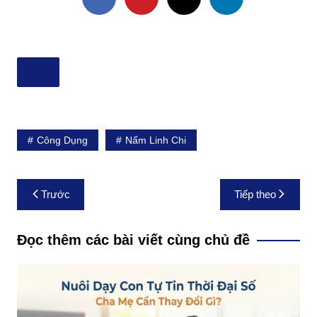
Công Dụng
Nấm Linh Chi
Điều
Trước
Tiếp theo
hướng
bài
Đọc thêm các bài viết cùng chủ đề
viết