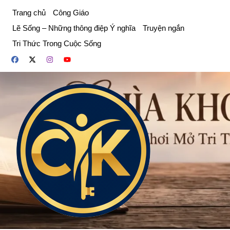
Chuyển
Trang chủ
Công Giáo
đến
Lẽ Sống – Những thông điệp Ý nghĩa
Truyện ngắn
phần
Tri Thức Trong Cuộc Sống
nội
dung