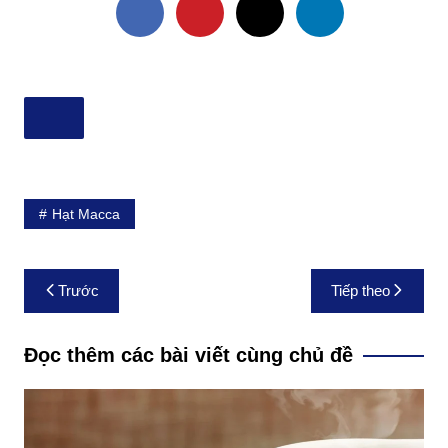
Hạt Macca
Điều
Trước
Tiếp theo
hướng
bài
Đọc thêm các bài viết cùng chủ đề
viết