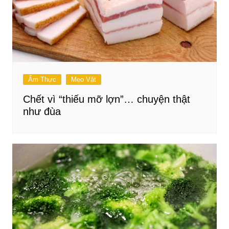
Ẩm Thực
Mẹo Vặt
Chết vì “thiếu mỡ lợn”… chuyện thật
như đùa