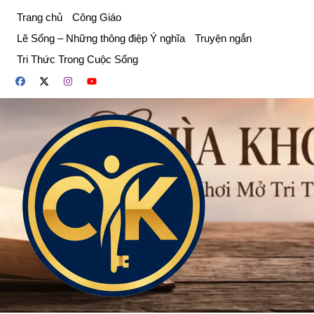
Chuyển
Trang chủ
Công Giáo
đến
Lẽ Sống – Những thông điệp Ý nghĩa
Truyện ngắn
phần
Tri Thức Trong Cuộc Sống
nội
dung