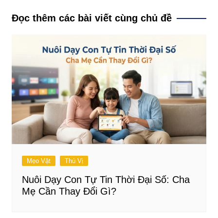
bài
Đọc thêm các bài viết cùng chủ đề
viết
Mẹo Vặt
Thú Vị
Nuôi Dạy Con Tự Tin Thời Đại Số: Cha
Mẹ Cần Thay Đổi Gì?