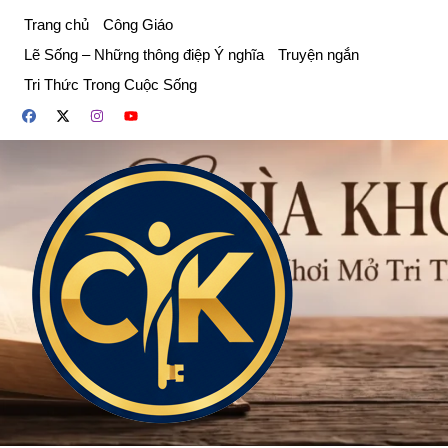
Chuyển
Trang chủ
Công Giáo
đến
Lẽ Sống – Những thông điệp Ý nghĩa
Truyện ngắn
phần
Tri Thức Trong Cuộc Sống
nội
dung