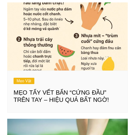
Mẹo Vặt
MẸO TẨY VẾT BẨN “CỨNG ĐẦU”
TRÊN TAY – HIỆU QUẢ BẤT NGỜ!