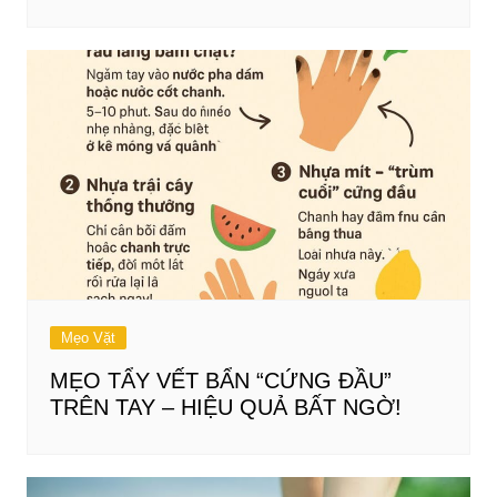
Mẹo Vặt
MẸO TẨY VẾT BẨN “CỨNG ĐẦU”
TRÊN TAY – HIỆU QUẢ BẤT NGỜ!