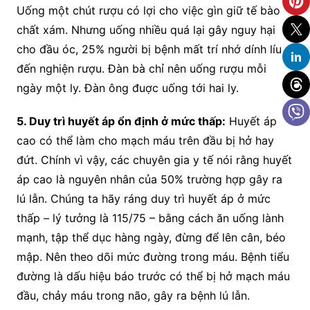
Uống một chút rượu có lợi cho việc gìn giữ tế bào
chất xám. Nhưng uống nhiều quá lại gây nguy hại
cho đầu óc, 25% người bị bệnh mất trí nhớ dính líu
đến nghiện rượu. Đàn bà chỉ nên uống rượu mỗi
ngày một ly. Đàn ông đuợc uống tới hai ly.
5. Duy trì huyết áp ổn định ở mức thấp:
Huyết áp
cao có thể làm cho mạch máu trên đầu bị hở hay
đứt. Chính vì vậy, các chuyên gia y tế nói rằng huyết
áp cao là nguyên nhân của 50% trường hợp gây ra
lú lẫn. Chúng ta hãy ráng duy trì huyết áp ở mức
thấp – lý tưởng là 115/75 – bằng cách ăn uống lành
mạnh, tập thể dục hàng ngày, đừng để lên cân, béo
mập. Nên theo dõi mức đường trong máu. Bệnh tiểu
đường là dấu hiệu báo trước có thể bị hở mạch máu
đầu, chảy máu trong não, gây ra bệnh lú lẫn.