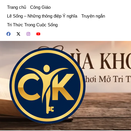
Chuyển
Trang chủ
Công Giáo
đến
Lẽ Sống – Những thông điệp Ý nghĩa
Truyện ngắn
phần
Tri Thức Trong Cuộc Sống
nội
dung