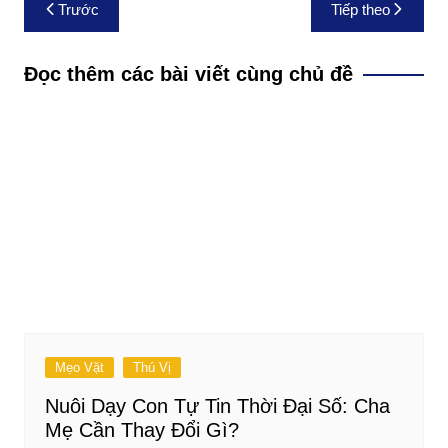
Điều
Trước
Tiếp theo
hướng
bài
Đọc thêm các bài viết cùng chủ đề
viết
Mẹo Vặt
Thú Vị
Nuôi Dạy Con Tự Tin Thời Đại Số: Cha
Mẹ Cần Thay Đổi Gì?