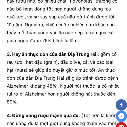
hay rượu nho, có nhiều chất “flovonoids” thường có
não bộ hoạt động tốt hơn người không dùng rau
quả tươi, và sự suy sụp cuả não bộ tránh được tới
10 năm. Ngoài ra, nhiều cuộc nghiên cứu khác cho
thấy mỗi tuần uống vài lần nước ép từ rau quả, sẽ
giúp ngừa được 76% bệnh lú lẫn.
3. Hay ăn thực đơn của dân Điạ Trung Hải:
gồm có
rau tươi, hạt đậu (grain), dầu olive, cá, và các loại
hạt (nuts) sẽ giúp áp huyết giữ ở mức tốt. Ăn thực
đơn của dân Điạ Trung Hải sẽ giúp tránh được bệnh
Alzheimer khoảng 48% . Người hút thuốc lá có nhiều
rủi ro bị Alzheimer hơn người không hút thuốc đến
80%.
4. Đừng uống rượu mạnh quá độ.
(Tốt hơn là không
nên uống dù là một giọt cũng không thấm vào môi)