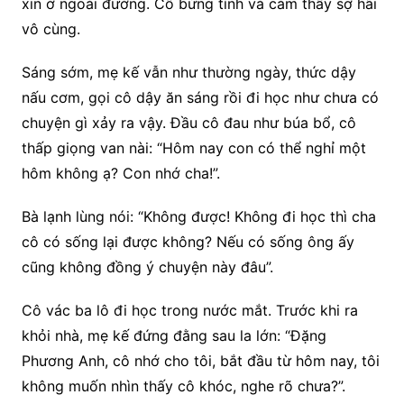
xin ở ngoài đường. Cô bừng tỉnh và cảm thấy sợ hãi
vô cùng.
Sáng sớm, mẹ kế vẫn như thường ngày, thức dậy
nấu cơm, gọi cô dậy ăn sáng rồi đi học như chưa có
chuyện gì xảy ra vậy. Đầu cô đau như búa bổ, cô
thấp giọng van nài: “Hôm nay con có thể nghỉ một
hôm không ạ? Con nhớ cha!”.
Bà lạnh lùng nói: “Không được! Không đi học thì cha
cô có sống lại được không? Nếu có sống ông ấy
cũng không đồng ý chuyện này đâu”.
Cô vác ba lô đi học trong nước mắt. Trước khi ra
khỏi nhà, mẹ kế đứng đằng sau la lớn: “Đặng
Phương Anh, cô nhớ cho tôi, bắt đầu từ hôm nay, tôi
không muốn nhìn thấy cô khóc, nghe rõ chưa?”.