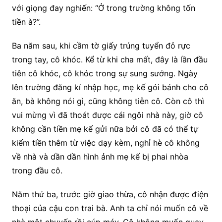
với giọng đay nghiến: “Ở trong trường không tốn
tiền à?”.
Ba năm sau, khi cầm tờ giấy trúng tuyển đỏ rực
trong tay, cô khóc. Kể từ khi cha mất, đây là lần đầu
tiên cô khóc, cô khóc trong sự sung sướng. Ngày
lên trường đăng kí nhập học, mẹ kế gói bánh cho cô
ăn, bà không nói gì, cũng không tiễn cô. Còn cô thì
vui mừng vì đã thoát được cái ngôi nhà này, giờ cô
không cần tiền mẹ kế gửi nữa bởi cô đã có thể tự
kiếm tiền thêm từ việc dạy kèm, nghỉ hè cô không
về nhà và dần dần hình ảnh mẹ kế bị phai nhòa
trong đầu cô.
Năm thứ ba, trước giờ giao thừa, cô nhận được điện
thoại của cậu con trai bà. Anh ta chỉ nói muốn cô về
nhà một chuyến rồi cúp máy. Cô không muốn quay