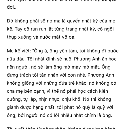
đời…
Đó không phải sổ nợ mà là quyển nhật ký của mẹ
kế. Tay cô run run lật từng trang nhật ký, cô ngồi
thụp xuống và nước mắt vỡ òa.
Mẹ kế viết: “Ông à, ông yên tâm, tôi không đi bước
nữa đâu. Tôi nhất định sẽ nuôi Phương Anh ăn học
nên người, nó sẽ làm ông mở mày mở mặt. Ông
đừng trách tôi tàn nhẫn với con nhé. Phương Anh
không giống với những đứa trẻ khác, nó không có
cha mẹ bên cạnh, vì thế nó phải học cách kiên
cường, tự lập, nhịn nhục, chịu khổ. Nó thi không
giành được hạng nhất, tôi phạt nó quỳ là quỳ với
ông, bởi người nó có lỗi nhiều nhất chính là ông.
Tôi xuất thân từ nông thôn, không được học hành