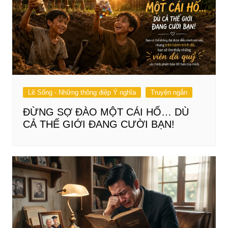
Lẽ Sống - Những thông điệp Ý nghĩa
Truyện ngắn
ĐỪNG SỢ ĐÀO MỘT CÁI HỐ… DÙ
CẢ THẾ GIỚI ĐANG CƯỜI BẠN!