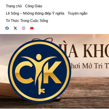
Chuyển
Trang chủ
Công Giáo
đến
Lẽ Sống – Những thông điệp Ý nghĩa
Truyện ngắn
phần
Tri Thức Trong Cuộc Sống
nội
dung