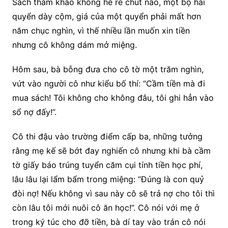
Sách tham khảo không hề rẻ chút nào, một bộ hai
quyển dày cộm, giá của một quyển phải mất hơn
năm chục nghìn, vì thế nhiều lần muốn xin tiền
nhưng cô không dám mở miệng.
Hôm sau, bà bỗng đưa cho cô tờ một trăm nghìn,
vứt vào người cô như kiểu bố thí: “Cầm tiền mà đi
mua sách! Tôi không cho không đâu, tôi ghi hẳn vào
sổ nợ đấy!”.
Cô thi đậu vào trường điểm cấp ba, những tưởng
rằng mẹ kế sẽ bớt đay nghiến cô nhưng khi bà cầm
tờ giấy báo trúng tuyển căm cụi tính tiền học phí,
lâu lâu lại lẩm bẩm trong miệng: “Đúng là con quỷ
đòi nợ! Nếu không vì sau này cô sẽ trả nợ cho tôi thì
còn lâu tôi mới nuôi cô ăn học!”. Cô nói với mẹ ở
trong ký túc cho đỡ tiền, bà dí tay vào trán cô nói