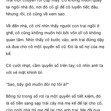
lại ngôi nhà đó, nơi đó có gì để cô luyến tiếc đâu.
Nhưng rồi, cô cũng về xem sao.
Về đến nhà, cô chỉ nhìn thấy người con trai ngồi ở
ghế, cô cũng không muốn hỏi bởi vốn dĩ cô không
quan tâm. Nhìn thấy cô bước vào, anh trai đứng dậy
và đưa cho cô một quyển sổ cũ. Đó là sổ nợ của mẹ
kế.
Cô cười nhạt, cầm quyển sổ trên tay, cô nhìn anh ta
với vẻ mặt khinh bỉ:
“Sao, bây giờ muốn đòi nợ tôi à?”
Bỗng từ trong sổ rơi ra một quyển sổ tiết kiệm, đó
là số tiền sang sạp trái cây mà mẹ kế để lại cho cô,
còn ngôi nhà thì mẹ để lại cho anh trai. Mẹ đã qua