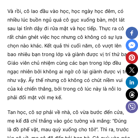
Và rồi, cô lao đầu vào học, học ngày học đêm, có
nhiều lúc buồn ngủ quá cô gục xuống bàn, một lát
sau lại tỉnh dậy đi rửa mặt và học tiếp. Thực ra cô
rất chán ghét việc học nhưng cô không có sự lựa
chọn nào khác. Kết quả thi cuối năm, cô vượt lên
bao nhiêu bạn trong lớp và giành được vị trí thứ ba.
Giáo viên chủ nhiệm cùng các bạn trong lớp đều
ngạc nhiên bởi không ai ngờ cô lại giành được vị trí
như vậy. Ấy thế nhưng cô không có chút niềm vui
của kẻ chiến thắng, bởi trong cô lúc này là nỗi lo
phải đối mặt với mẹ kế.
Tan học, cô sợ phải về nhà, cô vừa bước đến cửa,
mẹ kế đã chỉ thẳng vào góc tường và mắng: “Đúng
là đồ phế vật, mau quỳ xuống cho tôi!”. Thì ra, trước
lúc cô về, mẹ cô đã đến hỏi bạn bè. Cô quỳ vào góc