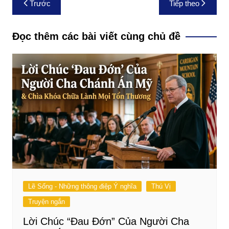
Trước
Tiếp theo
hướng
bài
Đọc thêm các bài viết cùng chủ đề
viết
Lẽ Sống - Những thông điệp Ý nghĩa
Thú Vị
Truyện ngắn
Lời Chúc “Đau Đớn” Của Người Cha