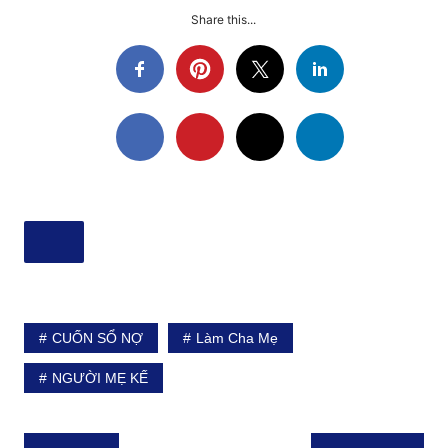
Share this...
CUỐN SỔ NỢ
Làm Cha Mẹ
NGƯỜI MẸ KẾ
Điều