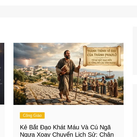
Công Nghệ
Ẩm Thực
Mẹo Vặt
Công Giáo
Kẻ Bắt Đạo Khát Máu Và Cú Ngã
Ngựa Xoay Chuyển Lịch Sử: Chân