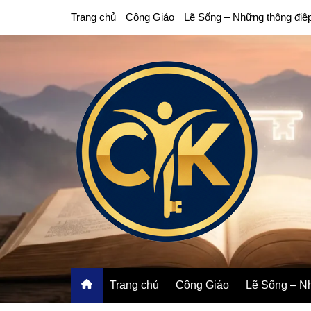
Chuyển
Trang chủ
Công Giáo
Lẽ Sống – Những thông điệ
đến
phần
nội
dung
Trang chủ
Công Giáo
Lẽ Sống – Nh