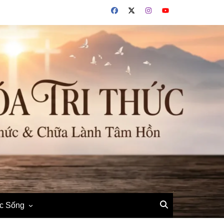
ộc Sống