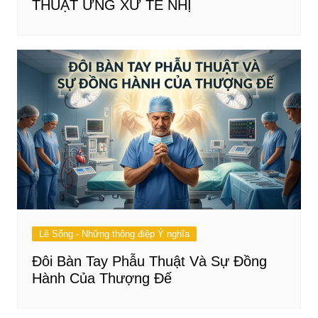
THUẬT ỨNG XỬ TẾ NHỊ
Lẽ Sống - Những thông điệp Ý nghĩa
Đôi Bàn Tay Phẫu Thuật Và Sự Đồng
Hành Của Thượng Đế