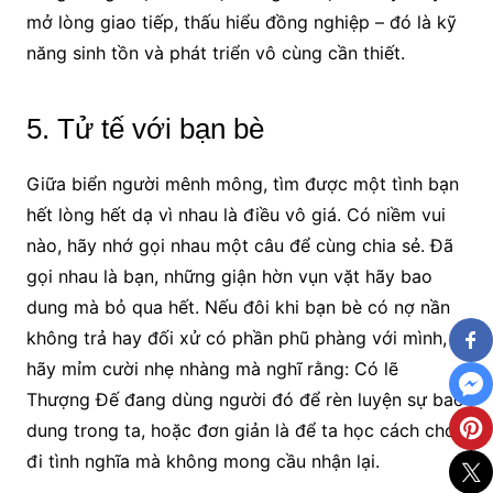
mở lòng giao tiếp, thấu hiểu đồng nghiệp – đó là kỹ
năng sinh tồn và phát triển vô cùng cần thiết.
5. Tử tế với bạn bè
Giữa biển người mênh mông, tìm được một tình bạn
hết lòng hết dạ vì nhau là điều vô giá. Có niềm vui
nào, hãy nhớ gọi nhau một câu để cùng chia sẻ. Đã
gọi nhau là bạn, những giận hờn vụn vặt hãy bao
dung mà bỏ qua hết. Nếu đôi khi bạn bè có nợ nần
không trả hay đối xử có phần phũ phàng với mình,
hãy mỉm cười nhẹ nhàng mà nghĩ rằng: Có lẽ
Thượng Đế đang dùng người đó để rèn luyện sự bao
dung trong ta, hoặc đơn giản là để ta học cách cho
đi tình nghĩa mà không mong cầu nhận lại.