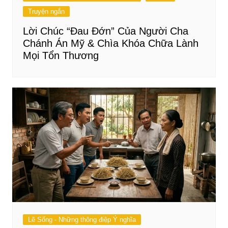
Truyện ngắn
Lời Chúc “Đau Đớn” Của Người Cha
Chánh Án Mỹ & Chìa Khóa Chữa Lành
Mọi Tổn Thương
Lẽ Sống - Những thông điệp Ý nghĩa