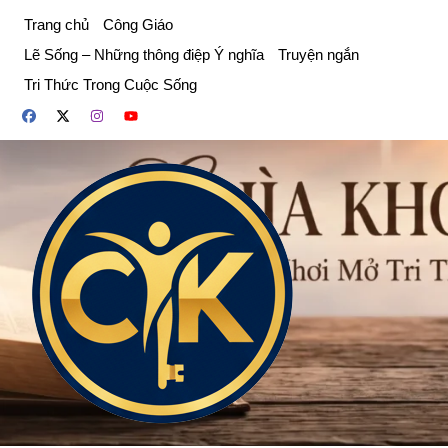
Chuyển
Trang chủ
Công Giáo
đến
Lẽ Sống – Những thông điệp Ý nghĩa
Truyện ngắn
phần
Tri Thức Trong Cuộc Sống
nội
dung