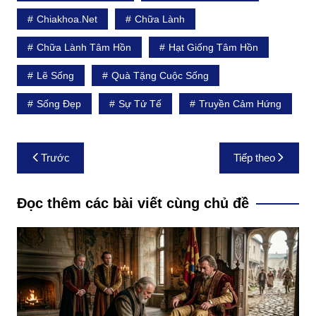
Chiakhoa.net
Chữa Lành
Chữa Lành Tâm Hồn
Hạt Giống Tâm Hồn
Lẽ Sống
Quà Tặng Cuộc Sống
Sống Đẹp
Sự Tử Tế
Truyền Cảm Hứng
Điều
Trước
Tiếp theo
hướng
bài
Đọc thêm các bài viết cùng chủ đề
viết