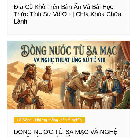
Đĩa Cỏ Khô Trên Bàn Ăn Và Bài Học
Thức Tỉnh Sự Vô Ơn | Chìa Khóa Chữa
Lành
Lẽ Sống - Những thông điệp Ý nghĩa
DÒNG NƯỚC TỪ SA MẠC VÀ NGHỆ