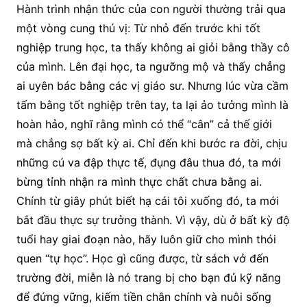
Hành trình nhận thức của con người thường trải qua
một vòng cung thú vị: Từ nhỏ đến trước khi tốt
nghiệp trung học, ta thấy không ai giỏi bằng thầy cô
của mình. Lên đại học, ta ngưỡng mộ và thấy chẳng
ai uyên bác bằng các vị giáo sư. Nhưng lúc vừa cầm
tấm bằng tốt nghiệp trên tay, ta lại ảo tưởng mình là
hoàn hảo, nghĩ rằng mình có thể “cân” cả thế giới
mà chẳng sợ bất kỳ ai. Chỉ đến khi bước ra đời, chịu
những cú va đập thực tế, đụng đâu thua đó, ta mới
bừng tỉnh nhận ra mình thực chất chưa bằng ai.
Chính từ giây phút biết hạ cái tôi xuống đó, ta mới
bắt đầu thực sự trưởng thành. Vì vậy, dù ở bất kỳ độ
tuổi hay giai đoạn nào, hãy luôn giữ cho mình thói
quen “tự học”. Học gì cũng được, từ sách vở đến
trường đời, miễn là nó trang bị cho bạn đủ kỹ năng
để đứng vững, kiếm tiền chân chính và nuôi sống