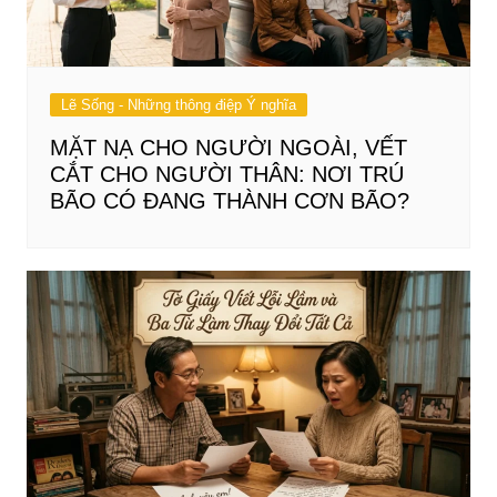
Lẽ Sống - Những thông điệp Ý nghĩa
MẶT NẠ CHO NGƯỜI NGOÀI, VẾT
CẮT CHO NGƯỜI THÂN: NƠI TRÚ
BÃO CÓ ĐANG THÀNH CƠN BÃO?