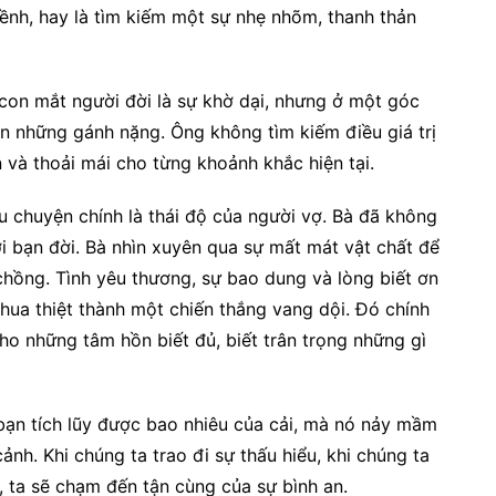
kềnh, hay là tìm kiếm một sự nhẹ nhõm, thanh thản
con mắt người đời là sự khờ dại, nhưng ở một góc
dần những gánh nặng. Ông không tìm kiếm điều giá trị
 và thoải mái cho từng khoảnh khắc hiện tại.
âu chuyện chính là thái độ của người vợ. Bà đã không
i bạn đời. Bà nhìn xuyên qua sự mất mát vật chất để
chồng. Tình yêu thương, sự bao dung và lòng biết ơn
hua thiệt thành một chiến thắng vang dội. Đó chính
ho những tâm hồn biết đủ, biết trân trọng những gì
bạn tích lũy được bao nhiêu của cải, mà nó nảy mầm
nh. Khi chúng ta trao đi sự thấu hiểu, khi chúng ta
, ta sẽ chạm đến tận cùng của sự bình an.