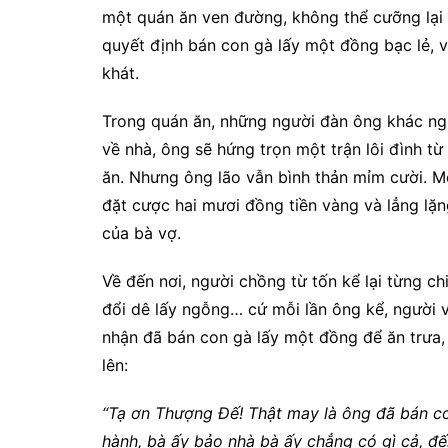
một quán ăn ven đường, không thể cưỡng lại n
quyết định bán con gà lấy một đồng bạc lẻ, v
khát.
Trong quán ăn, những người đàn ông khác ngh
về nhà, ông sẽ hứng trọn một trận lôi đình t
ăn. Nhưng ông lão vẫn bình thản mỉm cười. M
đặt cược hai mươi đồng tiền vàng và lẳng lặ
của bà vợ.
Về đến nơi, người chồng từ tốn kể lại từng chi
đổi dê lấy ngỗng… cứ mỗi lần ông kể, người v
nhận đã bán con gà lấy một đồng để ăn trưa, n
lên:
“Tạ ơn Thượng Đế! Thật may là ông đã bán c
hành, bà ấy bảo nhà bà ấy chẳng có gì cả, đế