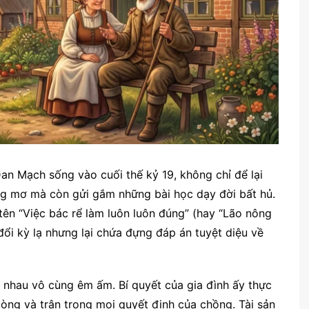
an Mạch sống vào cuối thế kỷ 19, không chỉ để lại
ng mơ mà còn gửi gắm những bài học dạy đời bất hủ.
ên “Việc bác rể làm luôn luôn đúng” (hay “Lão nông
đổi kỳ lạ nhưng lại chứa đựng đáp án tuyệt diệu về
nhau vô cùng êm ấm. Bí quyết của gia đình ấy thực
lòng và trân trọng mọi quyết định của chồng. Tài sản