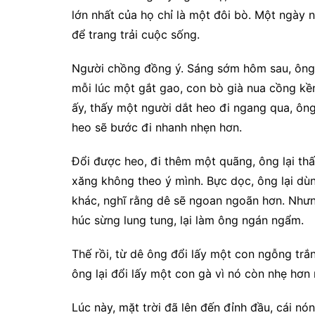
lớn nhất của họ chỉ là một đôi bò. Một ngày
để trang trải cuộc sống.
Người chồng đồng ý. Sáng sớm hôm sau, ông 
mỗi lúc một gắt gao, con bò già nua cồng kề
ấy, thấy một người dắt heo đi ngang qua, ông
heo sẽ bước đi nhanh nhẹn hơn.
Đổi được heo, đi thêm một quãng, ông lại thấ
xăng không theo ý mình. Bực dọc, ông lại dù
khác, nghĩ rằng dê sẽ ngoan ngoãn hơn. Nhưng
húc sừng lung tung, lại làm ông ngán ngẩm.
Thế rồi, từ dê ông đổi lấy một con ngỗng tr
ông lại đổi lấy một con gà vì nó còn nhẹ hơn 
Lúc này, mặt trời đã lên đến đỉnh đầu, cái n