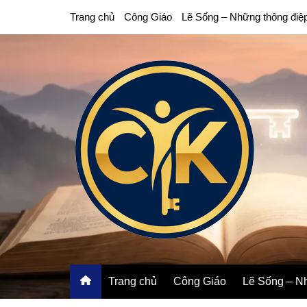
Chuyển
Trang chủ
Công Giáo
Lẽ Sống – Những thông điệ
đến
phần
nội
dung
Trang chủ
Công Giáo
Lẽ Sống – Nh