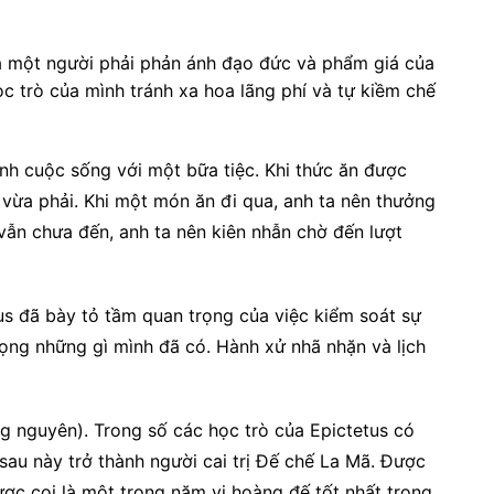
ủa một người phải phản ánh đạo đức và phẩm giá của
ọc trò của mình tránh xa hoa lãng phí và tự kiềm chế
ánh cuộc sống với một bữa tiệc. Khi thức ăn được
 vừa phải. Khi một món ăn đi qua, anh ta nên thưởng
vẫn chưa đến, anh ta nên kiên nhẫn chờ đến lượt
us đã bày tỏ tầm quan trọng của việc kiểm soát sự
ng những gì mình đã có. Hành xử nhã nhặn và lịch
g nguyên). Trong số các học trò của Epictetus có
 sau này trở thành người cai trị Đế chế La Mã. Được
ợc coi là một trong năm vị hoàng đế tốt nhất trong