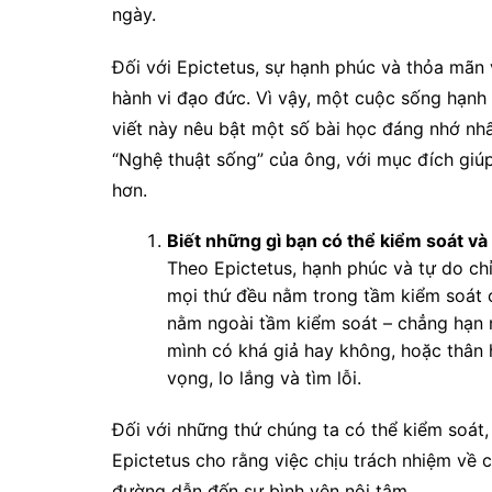
ngày.
Đối với Epictetus, sự hạnh phúc và thỏa mãn 
hành vi đạo đức. Vì vậy, một cuộc sống hạnh
viết này nêu bật một số bài học đáng nhớ nh
“Nghệ thuật sống” của ông, với mục đích giú
hơn.
Biết những gì bạn có thể kiểm soát v
Theo Epictetus, hạnh phúc và tự do ch
mọi thứ đều nằm trong tầm kiểm soát 
nằm ngoài tầm kiểm soát – chẳng hạn n
mình có khá giả hay không, hoặc thân 
vọng, lo lắng và tìm lỗi.
Đối với những thứ chúng ta có thể kiểm soát, 
Epictetus cho rằng việc chịu trách nhiệm về 
đường dẫn đến sự bình yên nội tâm.