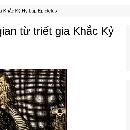
Công Nghệ
Ẩm Thực
gia Khắc Kỷ Hy Lạp Epictetus
Mẹo Vặt
ian từ triết gia Khắc Kỷ