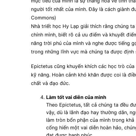
mục tiêu của mình là sự thăng hoa về tinh thần
người tốt nhất của mình. Đây là cách giành 
Commons)
Nhà triết học Hy Lạp giải thích rằng chúng ta
chính mình, biết rõ cả ưu điểm và khuyết điể
năng trời phú của mình và nghe được tiếng gọi
trong những lĩnh vực mà chúng ta được định s
Epictetus cũng khuyến khích các học trò của
kỹ năng. Hoàn cảnh khó khăn được coi là điều 
chất và đạo đức.
Làm tốt vai diễn của mình
Theo Epictetus, tất cả chúng ta đều đ
vậy, dù là lãnh đạo hay thường dân, ng
làm tròn bổn phận của mình trong khả
cống hiến một vai diễn hoàn hảo, chún
đạt được hạnh phúc.