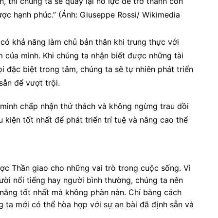
, thì chúng ta sẽ quay lại nỗ lực để trở thành con
được hạnh phúc.” (Ảnh: Giuseppe Rossi/ Wikimedia
 có khả năng làm chủ bản thân khi trung thực với
m của mình. Khi chúng ta nhận biết được những tài
 đặc biệt trong tâm, chúng ta sẽ tự nhiên phát triển
ẵn để vượt trội.
 mình chấp nhận thử thách và không ngừng trau dồi
kiện tốt nhất để phát triển trí tuệ và nâng cao thể
ược Thần giao cho những vai trò trong cuộc sống. Vì
ười nổi tiếng hay người bình thường, chúng ta nên
 năng tốt nhất mà không phàn nàn. Chỉ bằng cách
g ta mới có thể hòa hợp với sự an bài đã định sẵn và