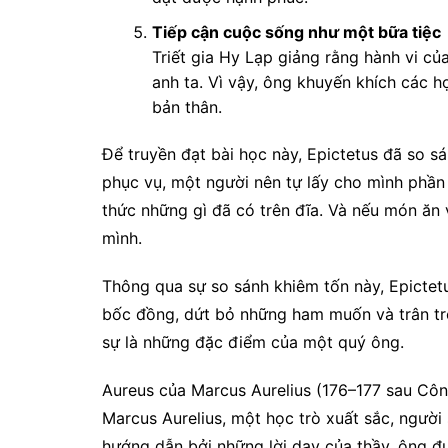
Tiếp cận cuộc sống như một bữa tiệc
Triết gia Hy Lạp giảng rằng hành vi c
anh ta. Vì vậy, ông khuyến khích các h
bản thân.
Để truyền đạt bài học này, Epictetus đã so s
phục vụ, một người nên tự lấy cho mình phần
thức những gì đã có trên đĩa. Và nếu món ăn 
mình.
Thông qua sự so sánh khiêm tốn này, Epictet
bốc đồng, dứt bỏ những ham muốn và trân trọ
sự là những đặc điểm của một quý ông.
Aureus của Marcus Aurelius (176–177 sau Côn
Marcus Aurelius, một học trò xuất sắc, người
hướng dẫn bởi những lời dạy của thầy, ông đư