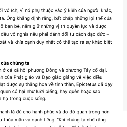
 vô ích, vì nó phụ thuộc vào ý kiến ​​của người khác,
a. Ông khẳng định rằng, bất chấp những lợi thế của
đỡ bạn bè, nắm giữ những vị trí quyền lực và được
ả đều vô nghĩa nếu phải đánh đổi tư cách đạo đức –
át và khía cạnh duy nhất có thể tạo ra sự khác biệt
 của chúng ta
ến ở cả xã hội phương Đông và phương Tây cổ đại.
h của Phật giáo và Đạo giáo giảng về việc điều
đạt được sự thăng hoa về tinh thần, Epictetus đã dạy
 quen có hại như lười biếng, hay quên hoặc sao
a họ trong cuộc sống.
 hạnh là đủ cho hạnh phúc và do đó quan trọng hơn
ự thỏa mãn và danh tiếng. “Khi chúng ta nhớ rằng