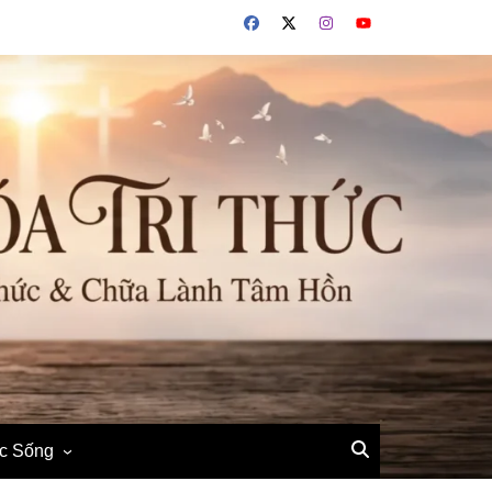
ộc Sống