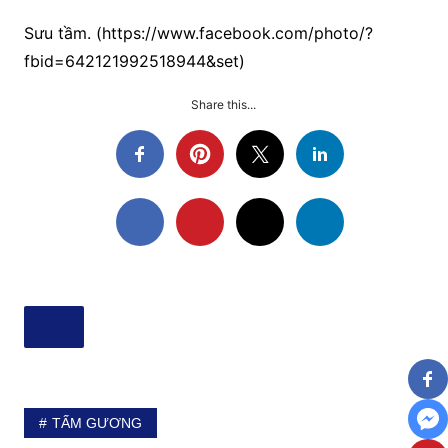
Sưu tầm. (https://www.facebook.com/photo/?
fbid=642121992518944&set)
Share this...
TẤM GƯƠNG