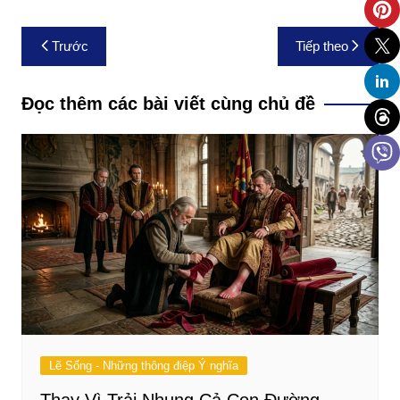
Điều
Trước
Tiếp theo
hướng
bài
Đọc thêm các bài viết cùng chủ đề
viết
Lẽ Sống - Những thông điệp Ý nghĩa