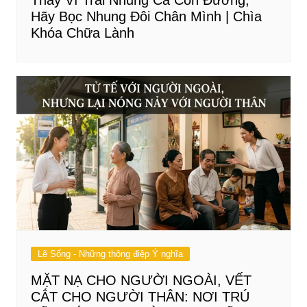
Thay Vì Trải Nhung Cả Con Đường,
Hãy Bọc Nhung Đôi Chân Mình | Chìa
Khóa Chữa Lành
Lẽ Sống - Những thông điệp Ý nghĩa
MẶT NẠ CHO NGƯỜI NGOÀI, VẾT
CẮT CHO NGƯỜI THÂN: NƠI TRÚ