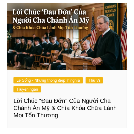
Lẽ Sống - Những thông điệp Ý nghĩa
Thú Vị
Truyện ngắn
Lời Chúc “Đau Đớn” Của Người Cha
Chánh Án Mỹ & Chìa Khóa Chữa Lành
Mọi Tổn Thương