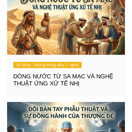
Lẽ Sống - Những thông điệp Ý nghĩa
DÒNG NƯỚC TỪ SA MẠC VÀ NGHỆ
THUẬT ỨNG XỬ TẾ NHỊ