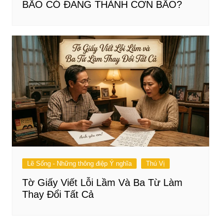
BÃO CÓ ĐANG THÀNH CƠN BÃO?
Lẽ Sống - Những thông điệp Ý nghĩa
Thú Vị
Tờ Giấy Viết Lỗi Lầm Và Ba Từ Làm
Thay Đổi Tất Cả