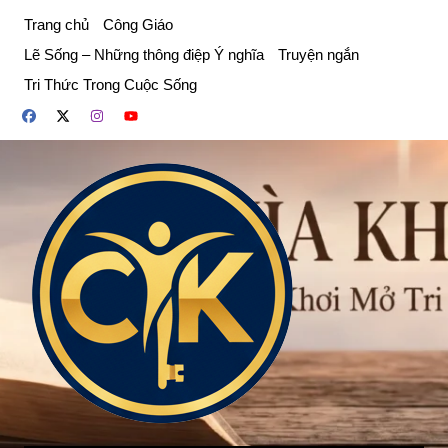
Chuyển
Trang chủ
Công Giáo
đến
Lẽ Sống – Những thông điệp Ý nghĩa
Truyện ngắn
phần
Tri Thức Trong Cuộc Sống
nội
dung