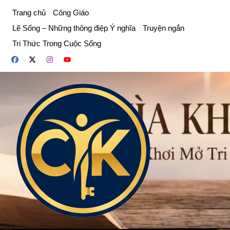
Chuyển
Trang chủ
Công Giáo
đến
Lẽ Sống – Những thông điệp Ý nghĩa
Truyện ngắn
phần
Tri Thức Trong Cuộc Sống
nội
dung