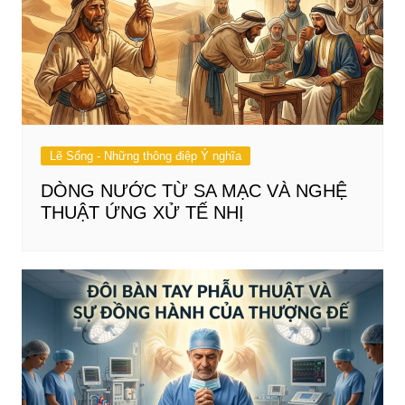
Lẽ Sống - Những thông điệp Ý nghĩa
DÒNG NƯỚC TỪ SA MẠC VÀ NGHỆ
THUẬT ỨNG XỬ TẾ NHỊ