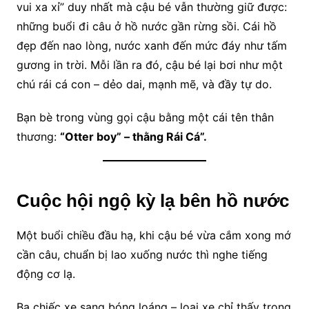
vui xa xỉ” duy nhất mà cậu bé vẫn thường giữ được:
những buổi đi câu ở hồ nước gần rừng sồi. Cái hồ
đẹp đến nao lòng, nước xanh đến mức đáy như tấm
gương in trời. Mỗi lần ra đó, cậu bé lại bơi như một
chú rái cá con – dẻo dai, mạnh mẽ, và đầy tự do.
Bạn bè trong vùng gọi cậu bằng một cái tên thân
thương:
“Otter boy” – thằng Rái Cá”.
Cuộc hội ngộ kỳ lạ bên hồ nước
Một buổi chiều đầu hạ, khi cậu bé vừa cắm xong mớ
cần câu, chuẩn bị lao xuống nước thì nghe tiếng
động cơ lạ.
Ba chiếc xe sang bóng loáng – loại xe chỉ thấy trong