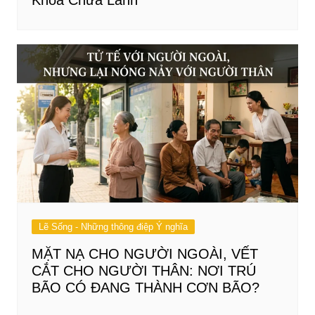
Lẽ Sống - Những thông điệp Ý nghĩa
MẶT NẠ CHO NGƯỜI NGOÀI, VẾT
CẮT CHO NGƯỜI THÂN: NƠI TRÚ
BÃO CÓ ĐANG THÀNH CƠN BÃO?