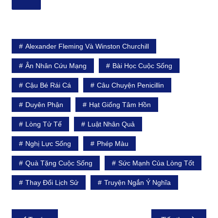
Alexander Fleming Và Winston Churchill
Ân Nhân Cứu Mạng
Bài Học Cuộc Sống
Cậu Bé Rái Cá
Câu Chuyện Penicillin
Duyên Phận
Hạt Giống Tâm Hồn
Lòng Tử Tế
Luật Nhân Quả
Nghị Lực Sống
Phép Màu
Quà Tặng Cuộc Sống
Sức Mạnh Của Lòng Tốt
Thay Đổi Lịch Sử
Truyện Ngắn Ý Nghĩa
Điều