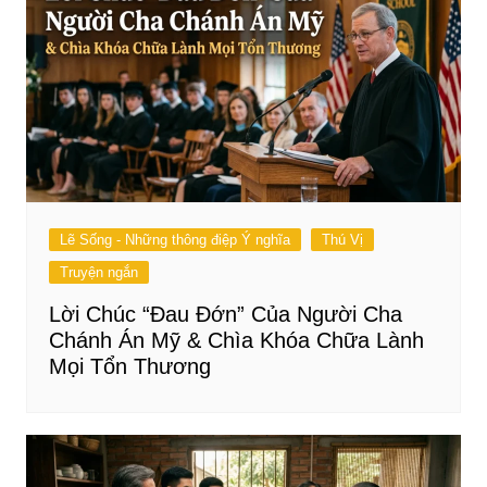
Lẽ Sống - Những thông điệp Ý nghĩa
Thú Vị
Truyện ngắn
Lời Chúc “Đau Đớn” Của Người Cha
Chánh Án Mỹ & Chìa Khóa Chữa Lành
Mọi Tổn Thương