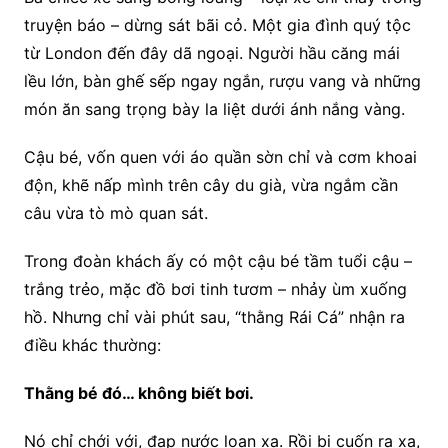
truyện báo – dừng sát bãi cỏ. Một gia đình quý tộc
từ London đến đây dã ngoại. Người hầu căng mái
lều lớn, bàn ghế sếp ngay ngắn, rượu vang và những
món ăn sang trọng bày la liệt dưới ánh nắng vàng.
Cậu bé, vốn quen với áo quần sờn chỉ và cơm khoai
độn, khẽ nấp mình trên cây du già, vừa ngắm cần
câu vừa tò mò quan sát.
Trong đoàn khách ấy có một cậu bé tầm tuổi cậu –
trắng trẻo, mặc đồ bơi tinh tươm – nhảy ùm xuống
hồ. Nhưng chỉ vài phút sau, “thằng Rái Cá” nhận ra
điều khác thường:
Thằng bé đó… không biết bơi.
Nó chỉ chới với, đạp nước loạn xạ. Rồi bị cuốn ra xa,