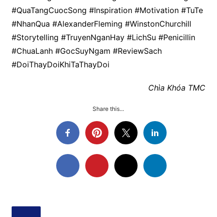
#QuaTangCuocSong #Inspiration #Motivation #TuTe
#NhanQua #AlexanderFleming #WinstonChurchill
#Storytelling #TruyenNganHay #LichSu #Penicillin
#ChuaLanh #GocSuyNgam #ReviewSach
#DoiThayDoiKhiTaThayDoi
Chìa Khóa TMC
Share this...