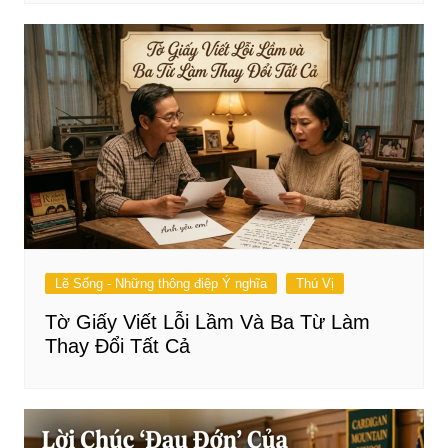
Lẽ Sống - Những thông điệp Ý nghĩa
Thú Vị
Tờ Giấy Viết Lỗi Lầm Và Ba Từ Làm
Thay Đổi Tất Cả