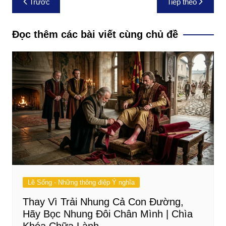
Trước
Tiếp theo
hướng
bài
Đọc thêm các bài viết cùng chủ đề
viết
Lẽ Sống - Những thông điệp Ý nghĩa
Thay Vì Trải Nhung Cả Con Đường,
Hãy Bọc Nhung Đôi Chân Mình | Chìa
Khóa Chữa Lành