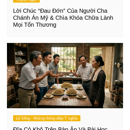
Lời Chúc “Đau Đớn” Của Người Cha
Chánh Án Mỹ & Chìa Khóa Chữa Lành
Mọi Tổn Thương
Lẽ Sống - Những thông điệp Ý nghĩa
Đĩa Cỏ Khô Trên Bàn Ăn Và Bài Học