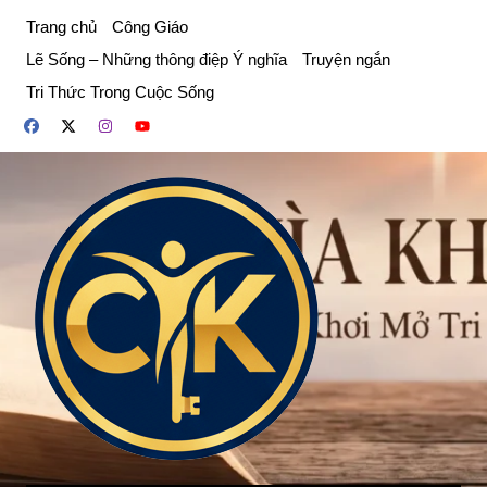
Chuyển
Trang chủ
Công Giáo
đến
Lẽ Sống – Những thông điệp Ý nghĩa
Truyện ngắn
phần
Tri Thức Trong Cuộc Sống
nội
dung