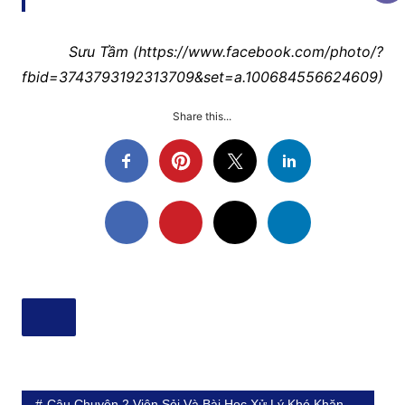
Sưu Tầm (https://www.facebook.com/photo/?
fbid=3743793192313709&set=a.100684556624609)
Share this...
Câu Chuyện 2 Viên Sỏi Và Bài Học Xử Lý Khó Khăn