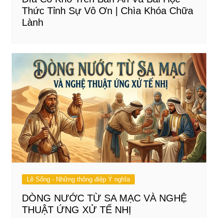
Thức Tỉnh Sự Vô Ơn | Chìa Khóa Chữa
Lành
Lẽ Sống - Những thông điệp Ý nghĩa
DÒNG NƯỚC TỪ SA MẠC VÀ NGHỆ
THUẬT ỨNG XỬ TẾ NHỊ