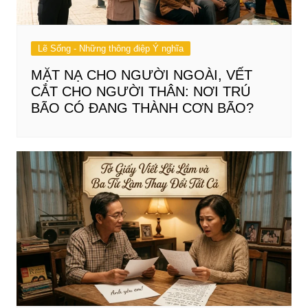
Lẽ Sống - Những thông điệp Ý nghĩa
MẶT NẠ CHO NGƯỜI NGOÀI, VẾT
CẮT CHO NGƯỜI THÂN: NƠI TRÚ
BÃO CÓ ĐANG THÀNH CƠN BÃO?