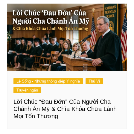
Lẽ Sống - Những thông điệp Ý nghĩa
Thú Vị
Truyện ngắn
Lời Chúc “Đau Đớn” Của Người Cha
Chánh Án Mỹ & Chìa Khóa Chữa Lành
Mọi Tổn Thương