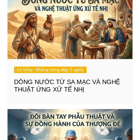
Lẽ Sống - Những thông điệp Ý nghĩa
DÒNG NƯỚC TỪ SA MẠC VÀ NGHỆ
THUẬT ỨNG XỬ TẾ NHỊ