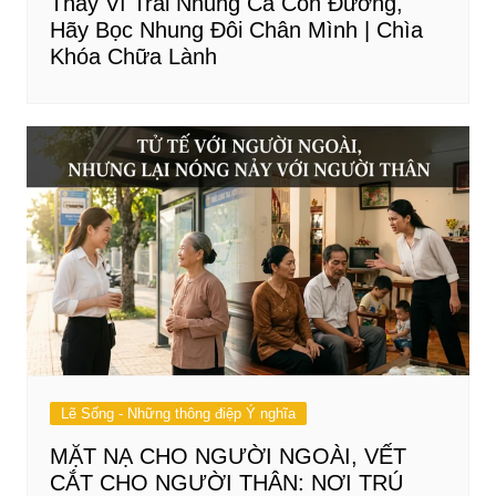
Thay Vì Trải Nhung Cả Con Đường,
Hãy Bọc Nhung Đôi Chân Mình | Chìa
Khóa Chữa Lành
Lẽ Sống - Những thông điệp Ý nghĩa
MẶT NẠ CHO NGƯỜI NGOÀI, VẾT
CẮT CHO NGƯỜI THÂN: NƠI TRÚ