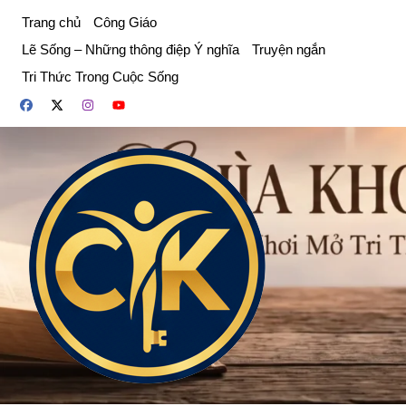
Chuyển
Trang chủ
Công Giáo
đến
Lẽ Sống – Những thông điệp Ý nghĩa
Truyện ngắn
phần
Tri Thức Trong Cuộc Sống
nội
dung