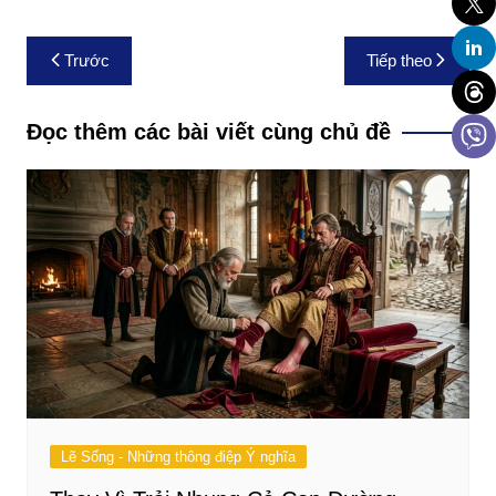
Điều
Trước
Tiếp theo
hướng
bài
Đọc thêm các bài viết cùng chủ đề
viết
Lẽ Sống - Những thông điệp Ý nghĩa