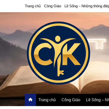
Chuyển
Trang chủ
Công Giáo
Lẽ Sống – Những thông điệ
đến
phần
nội
dung
Trang chủ
Công Giáo
Lẽ Sống – Nh