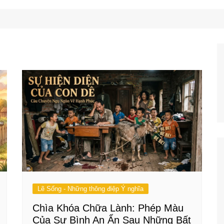
Công Nghệ
Ẩm Thực
Mẹo Vặt
Lẽ Sống - Những thông điệp Ý nghĩa
Chìa Khóa Chữa Lành: Phép Màu
Của Sự Bình An Ẩn Sau Những Bất