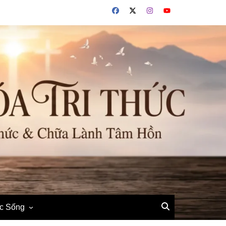
ộc Sống