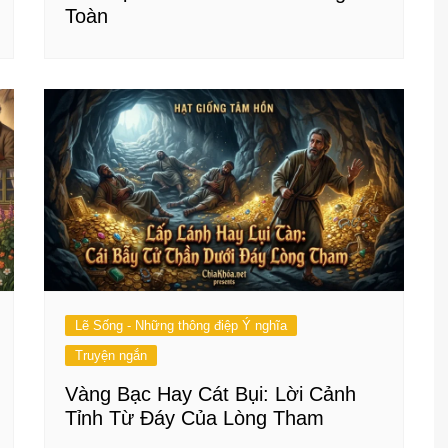
Toàn
Lẽ Sống - Những thông điệp Ý nghĩa
Truyện ngắn
Vàng Bạc Hay Cát Bụi: Lời Cảnh
Tỉnh Từ Đáy Của Lòng Tham