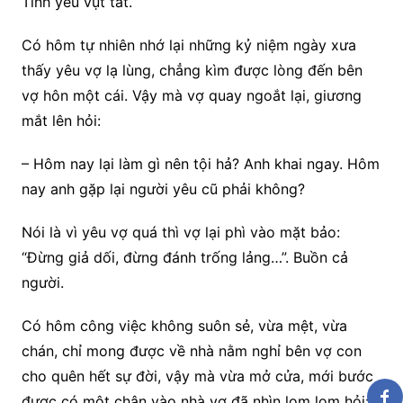
Tình yêu vụt tắt.
Có hôm tự nhiên nhớ lại những kỷ niệm ngày xưa
thấy yêu vợ lạ lùng, chẳng kìm được lòng đến bên
vợ hôn một cái. Vậy mà vợ quay ngoắt lại, giương
mắt lên hỏi:
– Hôm nay lại làm gì nên tội hả? Anh khai ngay. Hôm
nay anh gặp lại người yêu cũ phải không?
Nói là vì yêu vợ quá thì vợ lại phì vào mặt bảo:
“Đừng giả dối, đừng đánh trống lảng…”. Buồn cả
người.
Có hôm công việc không suôn sẻ, vừa mệt, vừa
chán, chỉ mong được về nhà nằm nghỉ bên vợ con
cho quên hết sự đời, vậy mà vừa mở cửa, mới bước
được có một chân vào nhà vợ đã nhìn lom lom hỏi: