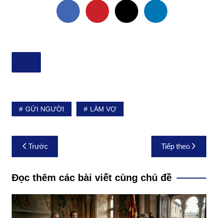
GỬI NGƯỜI
LÀM VỢ
Điều
Trước
Tiếp theo
hướng
bài
Đọc thêm các bài viết cùng chủ đề
viết