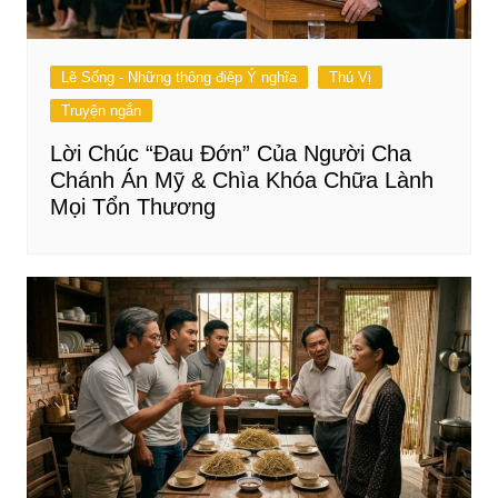
Lẽ Sống - Những thông điệp Ý nghĩa
Thú Vị
Truyện ngắn
Lời Chúc “Đau Đớn” Của Người Cha
Chánh Án Mỹ & Chìa Khóa Chữa Lành
Mọi Tổn Thương