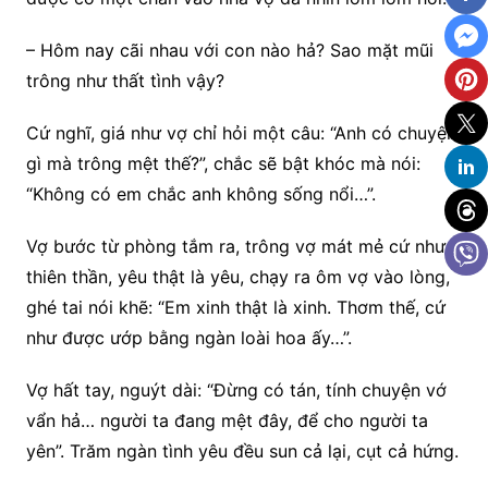
– Hôm nay cãi nhau với con nào hả? Sao mặt mũi
trông như thất tình vậy?
Cứ nghĩ, giá như vợ chỉ hỏi một câu: “Anh có chuyện
gì mà trông mệt thế?”, chắc sẽ bật khóc mà nói:
“Không có em chắc anh không sống nổi…”.
Vợ bước từ phòng tắm ra, trông vợ mát mẻ cứ như
thiên thần, yêu thật là yêu, chạy ra ôm vợ vào lòng,
ghé tai nói khẽ: “Em xinh thật là xinh. Thơm thế, cứ
như được ướp bằng ngàn loài hoa ấy…”.
Vợ hất tay, nguýt dài: “Đừng có tán, tính chuyện vớ
vẩn hả… người ta đang mệt đây, để cho người ta
yên”. Trăm ngàn tình yêu đều sun cả lại, cụt cả hứng.