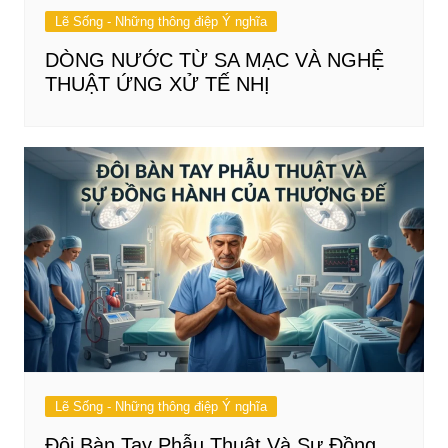
Lẽ Sống - Những thông điệp Ý nghĩa
DÒNG NƯỚC TỪ SA MẠC VÀ NGHỆ
THUẬT ỨNG XỬ TẾ NHỊ
Lẽ Sống - Những thông điệp Ý nghĩa
Đôi Bàn Tay Phẫu Thuật Và Sự Đồng