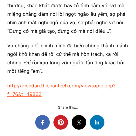
thương, khao khát được bày tỏ tình cảm với vợ mà
miệng chẳng dám nói lời ngọt ngào âu yếm, sợ phải
nhìn ánh mắt nghi ngờ của vợ, sợ phải nghe vợ nói:
“Đừng có mà giả tạo, đừng có mà nói điêu…”.
Vợ chẳng biết chính mình đã biến chồng thành mảnh
ngói khô khan để rồi cứ thế mà hờn trách, xa rời
chồng. Để rồi xao lòng với người đàn ông khác bởi
một tiếng “em”..
http://diendan.thienantech.com/viewtopic.php?
f=76&t=49832
Share this...