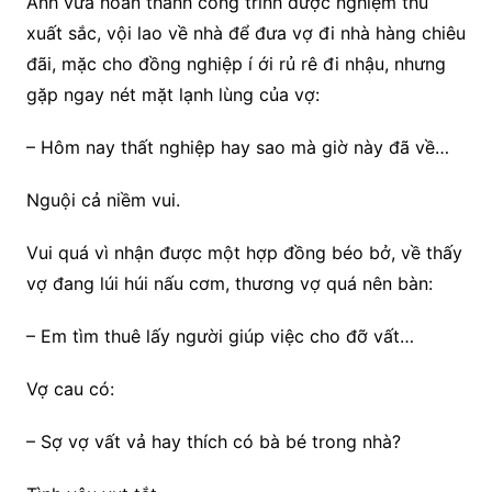
Anh vừa hoàn thành công trình được nghiệm thu
xuất sắc, vội lao về nhà để đưa vợ đi nhà hàng chiêu
đãi, mặc cho đồng nghiệp í ới rủ rê đi nhậu, nhưng
gặp ngay nét mặt lạnh lùng của vợ:
– Hôm nay thất nghiệp hay sao mà giờ này đã về…
Nguội cả niềm vui.
Vui quá vì nhận được một hợp đồng béo bở, về thấy
vợ đang lúi húi nấu cơm, thương vợ quá nên bàn:
– Em tìm thuê lấy người giúp việc cho đỡ vất…
Vợ cau có:
– Sợ vợ vất vả hay thích có bà bé trong nhà?