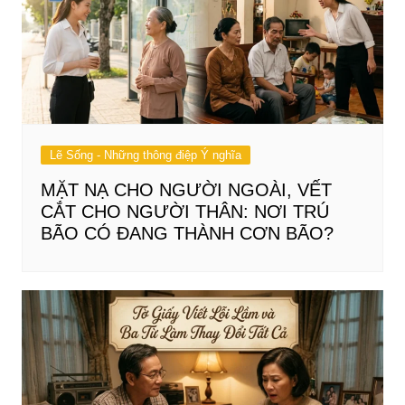
Lẽ Sống - Những thông điệp Ý nghĩa
MẶT NẠ CHO NGƯỜI NGOÀI, VẾT
CẮT CHO NGƯỜI THÂN: NƠI TRÚ
BÃO CÓ ĐANG THÀNH CƠN BÃO?