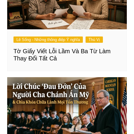
Lẽ Sống - Những thông điệp Ý nghĩa
Thú Vị
Tờ Giấy Viết Lỗi Lầm Và Ba Từ Làm
Thay Đổi Tất Cả