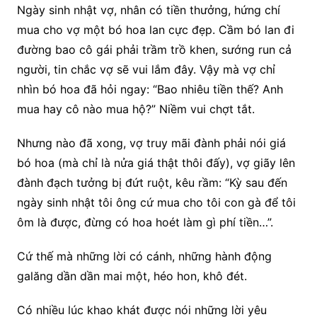
Ngày sinh nhật vợ, nhân có tiền thưởng, hứng chí
mua cho vợ một bó hoa lan cực đẹp. Cầm bó lan đi
đường bao cô gái phải trầm trồ khen, sướng run cả
người, tin chắc vợ sẽ vui lắm đây. Vậy mà vợ chỉ
nhìn bó hoa đã hỏi ngay: “Bao nhiêu tiền thế? Anh
mua hay cô nào mua hộ?” Niềm vui chợt tắt.
Nhưng nào đã xong, vợ truy mãi đành phải nói giá
bó hoa (mà chỉ là nửa giá thật thôi đấy), vợ giãy lên
đành đạch tưởng bị đứt ruột, kêu rầm: “Kỳ sau đến
ngày sinh nhật tôi ông cứ mua cho tôi con gà để tôi
ôm là được, đừng có hoa hoét làm gì phí tiền…”.
Cứ thế mà những lời có cánh, những hành động
galăng dần dần mai một, héo hon, khô đét.
Có nhiều lúc khao khát được nói những lời yêu