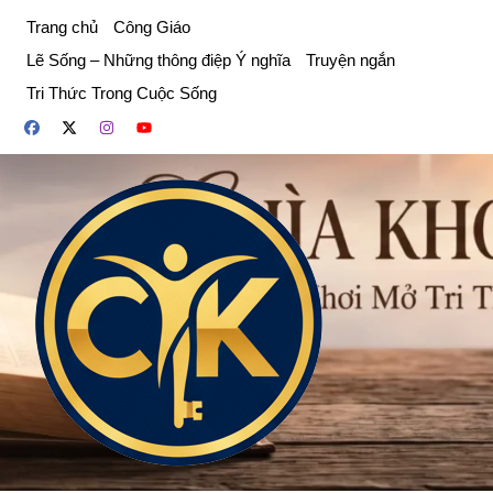
Chuyển
Trang chủ
Công Giáo
đến
Lẽ Sống – Những thông điệp Ý nghĩa
Truyện ngắn
phần
Tri Thức Trong Cuộc Sống
nội
dung