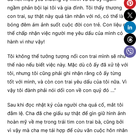
ngầm phản bội lại tôi và gia đình. Tôi thấy thương
con trai, sự thật này quá tàn nhẫn với nó, có thể là
bóng đêm ám ảnh suốt cuộc đời con trẻ. Con liệu có
thể chấp nhận việc người mẹ yêu dấu của mình có
hành vi như vậy!
Tôi không thể tưởng tượng nổi con trai mình sẽ như
thế nào nếu biết việc này. Mặc dù cô ấy đã xử tệ với
tôi, nhưng tôi cũng phải ghi nhận rằng cô ấy từng
tốt với mình, và còn con trai yêu dấu của tôi nữa. Vì
vậy tôi đành phải nói dối con về con quỷ đó …”
Sau khi đọc nhật ký của người cha quá cố, mắt tôi
đẫm lệ. Cha đã che giấu sự thật để gìn giữ hình ảnh
hoàn mỹ về mẹ trong trái tim con trai bà, cũng bởi
vì vậy mà cha mẹ tái hợp để cứu vãn cuộc hôn nhân