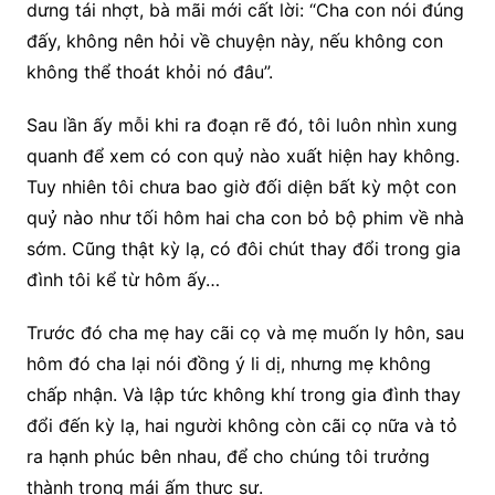
dưng tái nhợt, bà mãi mới cất lời: “Cha con nói đúng
đấy, không nên hỏi về chuyện này, nếu không con
không thể thoát khỏi nó đâu”.
Sau lần ấy mỗi khi ra đoạn rẽ đó, tôi luôn nhìn xung
quanh để xem có con quỷ nào xuất hiện hay không.
Tuy nhiên tôi chưa bao giờ đối diện bất kỳ một con
quỷ nào như tối hôm hai cha con bỏ bộ phim về nhà
sớm. Cũng thật kỳ lạ, có đôi chút thay đổi trong gia
đình tôi kể từ hôm ấy…
Trước đó cha mẹ hay cãi cọ và mẹ muốn ly hôn, sau
hôm đó cha lại nói đồng ý li dị, nhưng mẹ không
chấp nhận. Và lập tức không khí trong gia đình thay
đổi đến kỳ lạ, hai người không còn cãi cọ nữa và tỏ
ra hạnh phúc bên nhau, để cho chúng tôi trưởng
thành trong mái ấm thực sự.