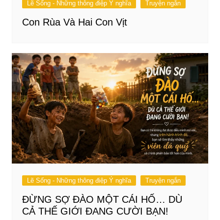
Lẽ Sống - Những thông điệp Ý nghĩa
Truyện ngắn
Con Rùa Và Hai Con Vịt
Lẽ Sống - Những thông điệp Ý nghĩa
Truyện ngắn
ĐỪNG SỢ ĐÀO MỘT CÁI HỐ… DÙ
CẢ THẾ GIỚI ĐANG CƯỜI BẠN!