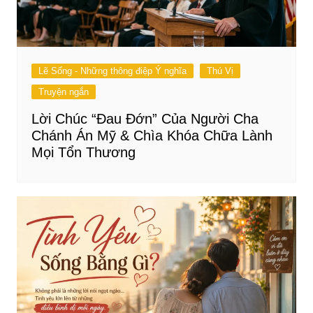
Lẽ Sống - Những thông điệp Ý nghĩa
Thú Vị
Truyện ngắn
Lời Chúc “Đau Đớn” Của Người Cha
Chánh Án Mỹ & Chìa Khóa Chữa Lành
Mọi Tổn Thương