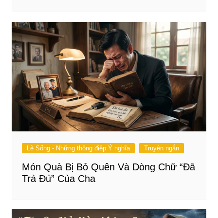
Lẽ Sống - Những thông điệp Ý nghĩa
Truyện ngắn
Món Quà Bị Bỏ Quên Và Dòng Chữ “Đã
Trả Đủ” Của Cha