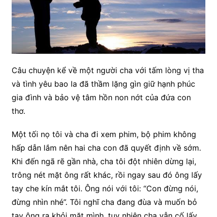
Câu chuyện kể về một người cha với tấm lòng vị tha
và tình yêu bao la đã thầm lặng gìn giữ hạnh phúc
gia đình và bảo vệ tâm hồn non nớt của đứa con
thơ.
Một tối nọ tôi và cha đi xem phim, bộ phim không
hấp dẫn lắm nên hai cha con đã quyết định về sớm.
Khi đến ngã rẽ gần nhà, cha tôi đột nhiên dừng lại,
trông nét mặt ông rất khác, rồi ngay sau đó ông lấy
tay che kín mắt tôi. Ông nói với tôi: “Con đừng nói,
đừng nhìn nhé”. Tôi
nghĩ cha đang đùa và muốn bỏ
tay ông ra khỏi mặt mình, tuy nhiên cha vẫn cố lấy