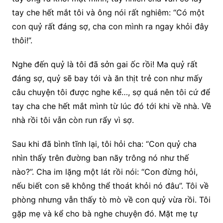
tay che hết mắt tôi và ông nói rất nghiêm: “Có một
con quỷ rất đáng sợ, cha con mình ra ngay khỏi đây
thôi!”.
Nghe đến quỷ là tôi đã sởn gai ốc rồi! Ma quỷ rất
đáng sợ, quỷ sẽ bay tới và ăn thịt trẻ con như mấy
câu chuyện tôi được nghe kể…, sợ quá nên tôi cứ để
tay cha che hết mắt mình từ lúc đó tới khi về nhà. Về
nhà rồi tôi vẫn còn run rẩy vì sợ.
Sau khi đã bình tĩnh lại, tôi hỏi cha: “Con quỷ cha
nhìn thấy trên đường ban nãy trông nó như thế
nào?”. Cha im lặng một lát rồi nói: “Con đừng hỏi,
nếu biết con sẽ không thể thoát khỏi nó đâu”. Tôi về
phòng nhưng vẫn thấy tò mò về con quỷ vừa rồi. Tôi
gặp mẹ và kể cho bà nghe chuyện đó. Mặt mẹ tự