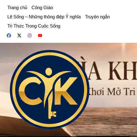
Chuyển
Trang chủ
Công Giáo
đến
Lẽ Sống – Những thông điệp Ý nghĩa
Truyện ngắn
phần
Tri Thức Trong Cuộc Sống
nội
dung