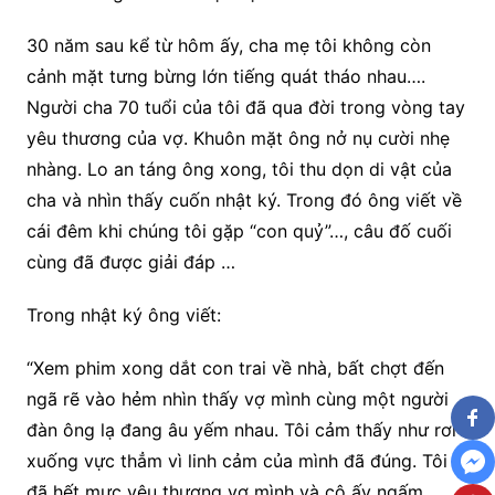
30 năm sau kể từ hôm ấy, cha mẹ tôi không còn
cảnh mặt tưng bừng lớn tiếng quát tháo nhau….
Người cha 70 tuổi của tôi đã qua đời trong vòng tay
yêu thương của vợ. Khuôn mặt ông nở nụ cười nhẹ
nhàng. Lo an táng ông xong, tôi thu dọn di vật của
cha và nhìn thấy cuốn nhật ký. Trong đó ông viết về
cái đêm khi chúng tôi gặp “con quỷ”…, câu đố cuối
cùng đã được giải đáp …
Trong nhật ký ông viết:
“Xem phim xong dắt con trai về nhà, bất chợt đến
ngã rẽ vào hẻm nhìn thấy vợ mình cùng một người
đàn ông lạ đang âu yếm nhau. Tôi cảm thấy như rơi
xuống vực thẳm vì linh cảm của mình đã đúng. Tôi
đã hết mực yêu thương vợ mình và cô ấy ngấm