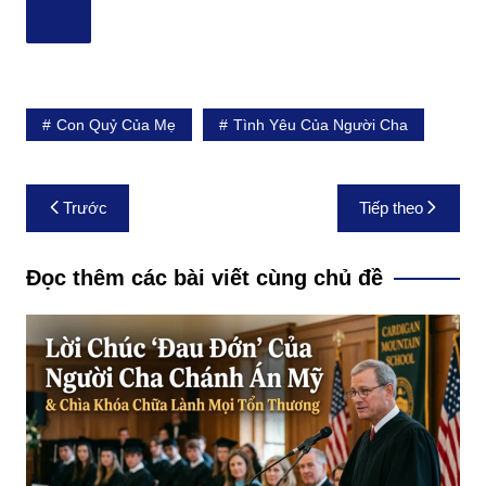
Con Quỷ Của Mẹ
Tình Yêu Của Người Cha
Điều
Trước
Tiếp theo
hướng
bài
Đọc thêm các bài viết cùng chủ đề
viết