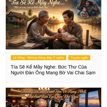
Lẽ Sống - Những thông điệp Ý nghĩa
Truyện ngắn
Tía Sẽ Kể Mầy Nghe: Bức Thư Của
Người Đàn Ông Mang Bờ Vai Chai Sạm