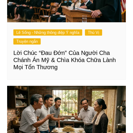
Lẽ Sống - Những thông điệp Ý nghĩa
Thú Vị
Truyện ngắn
Lời Chúc “Đau Đớn” Của Người Cha
Chánh Án Mỹ & Chìa Khóa Chữa Lành
Mọi Tổn Thương