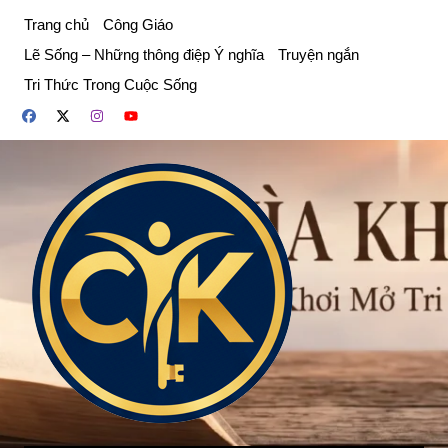
Chuyển
Trang chủ
Công Giáo
đến
Lẽ Sống – Những thông điệp Ý nghĩa
Truyện ngắn
phần
Tri Thức Trong Cuộc Sống
nội
dung