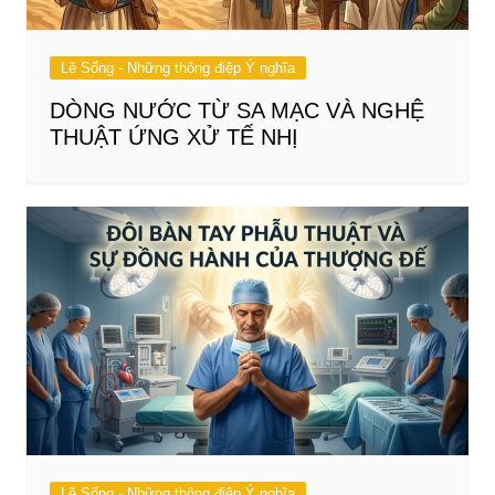
Lẽ Sống - Những thông điệp Ý nghĩa
DÒNG NƯỚC TỪ SA MẠC VÀ NGHỆ
THUẬT ỨNG XỬ TẾ NHỊ
Lẽ Sống - Những thông điệp Ý nghĩa