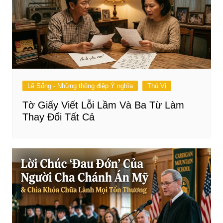
Lẽ Sống - Những thông điệp Ý nghĩa
Thú Vị
Tờ Giấy Viết Lỗi Lầm Và Ba Từ Làm
Thay Đổi Tất Cả