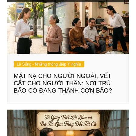
Lẽ Sống - Những thông điệp Ý nghĩa
MẶT NẠ CHO NGƯỜI NGOÀI, VẾT
CẮT CHO NGƯỜI THÂN: NƠI TRÚ
BÃO CÓ ĐANG THÀNH CƠN BÃO?