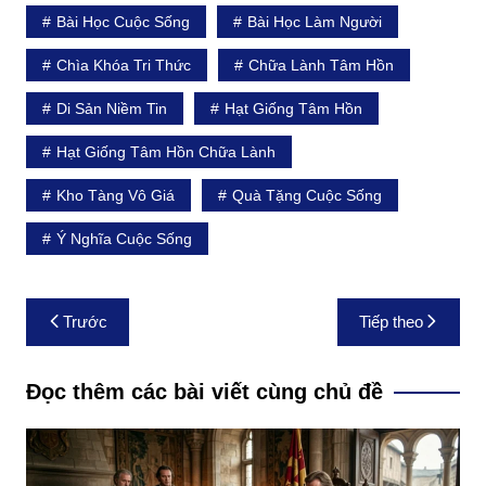
Bài Học Cuộc Sống
Bài Học Làm Người
Chìa Khóa Tri Thức
Chữa Lành Tâm Hồn
Di Sản Niềm Tin
Hạt Giống Tâm Hồn
Hạt Giống Tâm Hồn Chữa Lành
Kho Tàng Vô Giá
Quà Tặng Cuộc Sống
Ý Nghĩa Cuộc Sống
Điều
Trước
Tiếp theo
hướng
bài
Đọc thêm các bài viết cùng chủ đề
viết