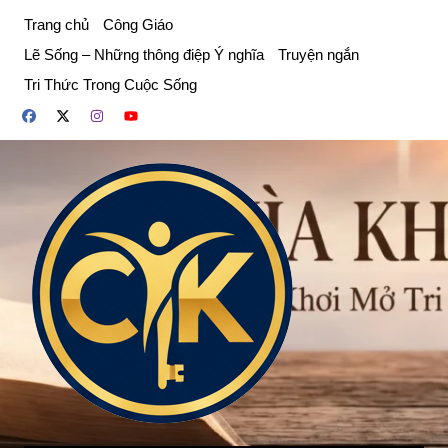
Chuyển
Trang chủ
Công Giáo
đến
Lẽ Sống – Những thông điệp Ý nghĩa
Truyện ngắn
phần
Tri Thức Trong Cuộc Sống
nội
dung