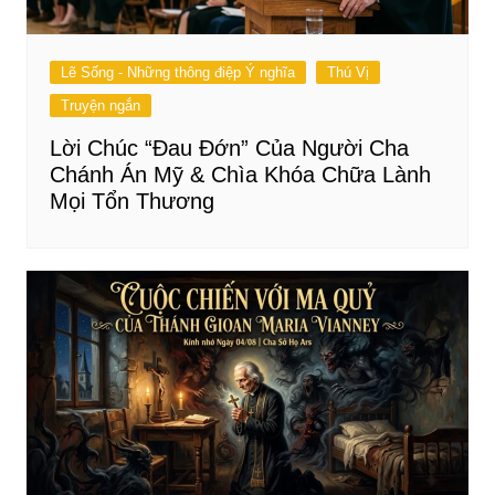
Lẽ Sống - Những thông điệp Ý nghĩa
Thú Vị
Truyện ngắn
Lời Chúc “Đau Đớn” Của Người Cha
Chánh Án Mỹ & Chìa Khóa Chữa Lành
Mọi Tổn Thương