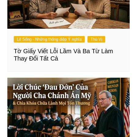
Lẽ Sống - Những thông điệp Ý nghĩa
Thú Vị
Tờ Giấy Viết Lỗi Lầm Và Ba Từ Làm
Thay Đổi Tất Cả