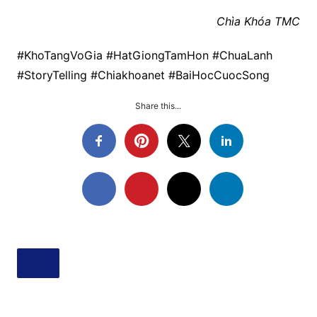
Chìa Khóa TMC
#KhoTangVoGia #HatGiongTamHon #ChuaLanh
#StoryTelling #Chiakhoanet #BaiHocCuocSong
Share this...