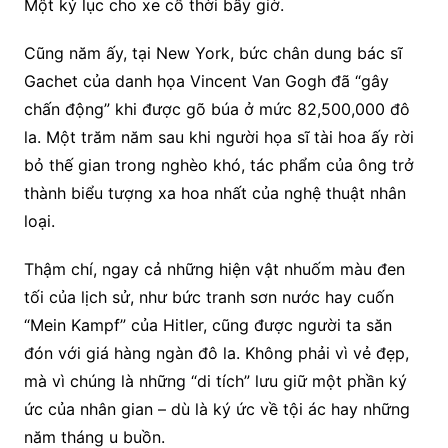
Một kỷ lục cho xe cổ thời bấy giờ.
Cũng năm ấy, tại New York, bức chân dung bác sĩ
Gachet của danh họa Vincent Van Gogh đã “gây
chấn động” khi được gõ búa ở mức 82,500,000 đô
la. Một trăm năm sau khi người họa sĩ tài hoa ấy rời
bỏ thế gian trong nghèo khó, tác phẩm của ông trở
thành biểu tượng xa hoa nhất của nghệ thuật nhân
loại.
Thậm chí, ngay cả những hiện vật nhuốm màu đen
tối của lịch sử, như bức tranh sơn nước hay cuốn
“Mein Kampf” của Hitler, cũng được người ta săn
đón với giá hàng ngàn đô la. Không phải vì vẻ đẹp,
mà vì chúng là những “di tích” lưu giữ một phần ký
ức của nhân gian – dù là ký ức về tội ác hay những
năm tháng u buồn.