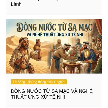
Lành
Lẽ Sống - Những thông điệp Ý nghĩa
DÒNG NƯỚC TỪ SA MẠC VÀ NGHỆ
THUẬT ỨNG XỬ TẾ NHỊ