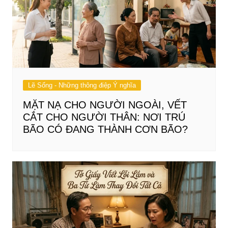
Lẽ Sống - Những thông điệp Ý nghĩa
MẶT NẠ CHO NGƯỜI NGOÀI, VẾT
CẮT CHO NGƯỜI THÂN: NƠI TRÚ
BÃO CÓ ĐANG THÀNH CƠN BÃO?