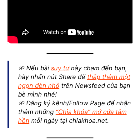
🌱 Nếu bài
suy tư
này chạm đến bạn,
hãy nhấn nút Share để
thắp thêm một
ngọn đèn nhỏ
trên Newsfeed của bạn
bè mình nhé!
🌱 Đăng ký kênh/Follow Page để nhận
thêm những
“Chìa khóa” mở cửa tâm
hồn
mỗi ngày tại chiakhoa.net.