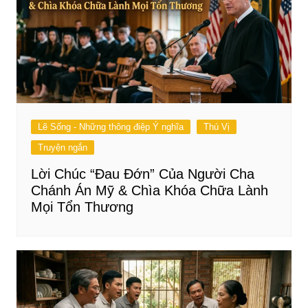
Lẽ Sống - Những thông điệp Ý nghĩa
Thú Vị
Truyện ngắn
Lời Chúc “Đau Đớn” Của Người Cha
Chánh Án Mỹ & Chìa Khóa Chữa Lành
Mọi Tổn Thương