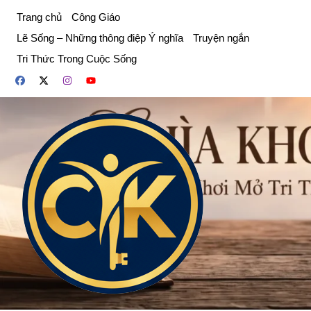
Chuyển
Trang chủ
Công Giáo
đến
Lẽ Sống – Những thông điệp Ý nghĩa
Truyện ngắn
phần
Tri Thức Trong Cuộc Sống
nội
dung