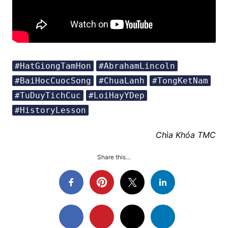
#HatGiongTamHon
#AbrahamLincoln
#BaiHocCuocSong
#ChuaLanh
#TongKetNam
#TuDuyTichCuc
#LoiHayYDep
#HistoryLesson
Chìa Khóa TMC
Share this...