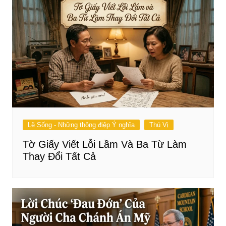
Lẽ Sống - Những thông điệp Ý nghĩa
Thú Vị
Tờ Giấy Viết Lỗi Lầm Và Ba Từ Làm
Thay Đổi Tất Cả