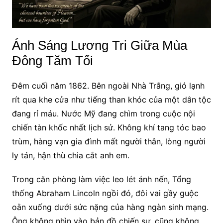
Ánh Sáng Lương Tri Giữa Mùa
Đông Tăm Tối
Đêm cuối năm 1862. Bên ngoài Nhà Trắng, gió lạnh
rít qua khe cửa như tiếng than khóc của một dân tộc
đang rỉ máu. Nước Mỹ đang chìm trong cuộc nội
chiến tàn khốc nhất lịch sử. Không khí tang tóc bao
trùm, hàng vạn gia đình mất người thân, lòng người
ly tán, hận thù chia cắt anh em.
Trong căn phòng làm việc leo lét ánh nến, Tổng
thống Abraham Lincoln ngồi đó, đôi vai gầy guộc
oằn xuống dưới sức nặng của hàng ngàn sinh mạng.
Ông không nhìn vào bản đồ chiến sự, cũng không