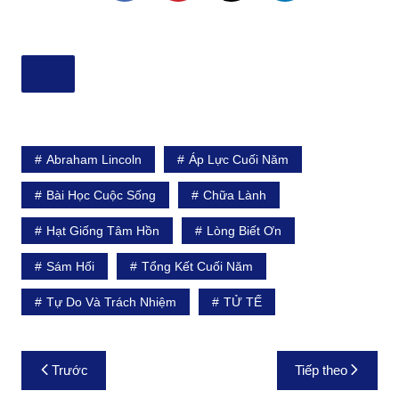
Abraham Lincoln
Áp Lực Cuối Năm
Bài Học Cuộc Sống
Chữa Lành
Hạt Giống Tâm Hồn
Lòng Biết Ơn
Sám Hối
Tổng Kết Cuối Năm
Tự Do Và Trách Nhiệm
TỬ TẾ
Điều
Trước
Tiếp theo
hướng