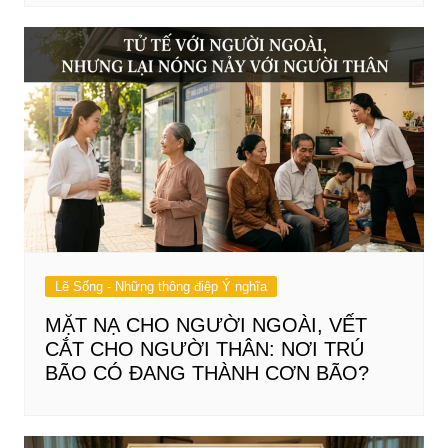
Lẽ Sống - Những thông điệp Ý nghĩa
MẶT NẠ CHO NGƯỜI NGOÀI, VẾT
CẮT CHO NGƯỜI THÂN: NƠI TRÚ
BÃO CÓ ĐANG THÀNH CƠN BÃO?