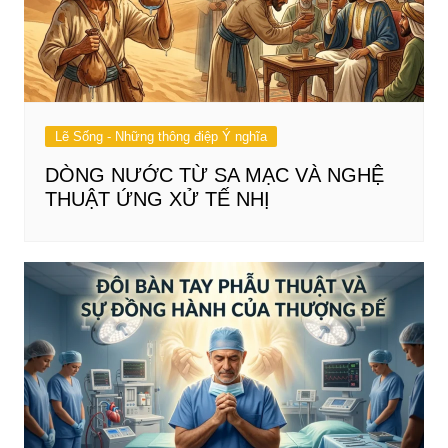
Lẽ Sống - Những thông điệp Ý nghĩa
DÒNG NƯỚC TỪ SA MẠC VÀ NGHỆ
THUẬT ỨNG XỬ TẾ NHỊ