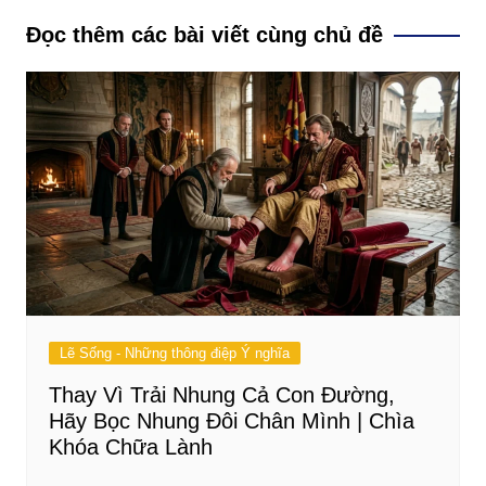
bài
Đọc thêm các bài viết cùng chủ đề
viết
Lẽ Sống - Những thông điệp Ý nghĩa
Thay Vì Trải Nhung Cả Con Đường,
Hãy Bọc Nhung Đôi Chân Mình | Chìa
Khóa Chữa Lành