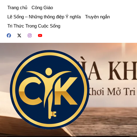
Chuyển
Trang chủ
Công Giáo
đến
Lẽ Sống – Những thông điệp Ý nghĩa
Truyện ngắn
phần
Tri Thức Trong Cuộc Sống
nội
dung