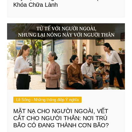
Khóa Chữa Lành
Lẽ Sống - Những thông điệp Ý nghĩa
MẶT NẠ CHO NGƯỜI NGOÀI, VẾT
CẮT CHO NGƯỜI THÂN: NƠI TRÚ
BÃO CÓ ĐANG THÀNH CƠN BÃO?