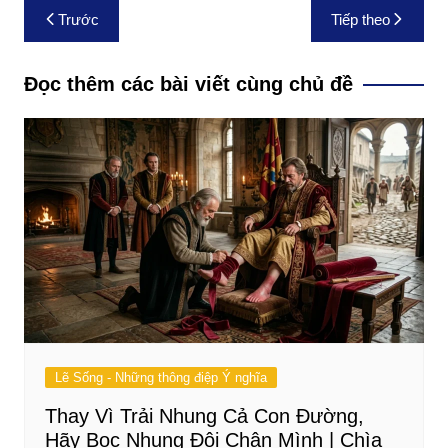
Điều
Trước
Tiếp theo
hướng
bài
Đọc thêm các bài viết cùng chủ đề
viết
Lẽ Sống - Những thông điệp Ý nghĩa
Thay Vì Trải Nhung Cả Con Đường,
Hãy Bọc Nhung Đôi Chân Mình | Chìa