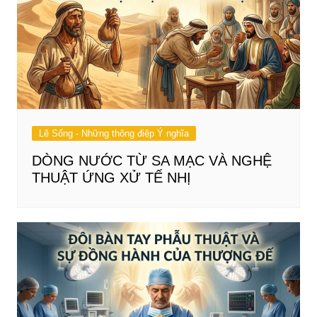
Lẽ Sống - Những thông điệp Ý nghĩa
DÒNG NƯỚC TỪ SA MẠC VÀ NGHỆ
THUẬT ỨNG XỬ TẾ NHỊ