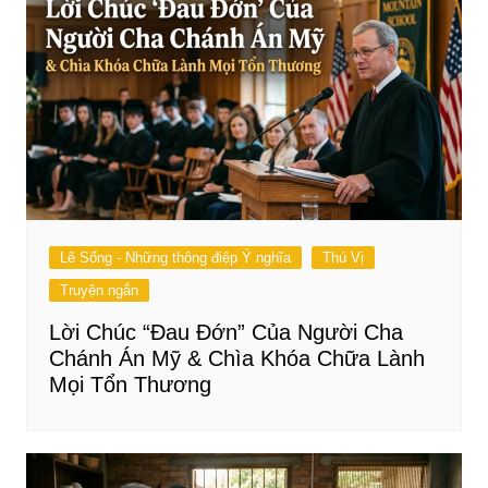
Lẽ Sống - Những thông điệp Ý nghĩa
Thú Vị
Truyện ngắn
Lời Chúc “Đau Đớn” Của Người Cha
Chánh Án Mỹ & Chìa Khóa Chữa Lành
Mọi Tổn Thương