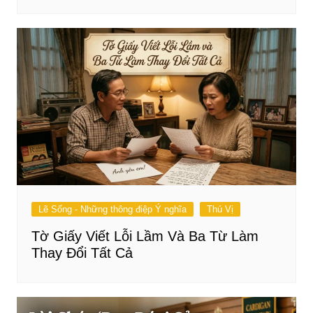
Lẽ Sống - Những thông điệp Ý nghĩa
Thú Vị
Tờ Giấy Viết Lỗi Lầm Và Ba Từ Làm
Thay Đổi Tất Cả