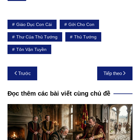
Giáo Dục Con Cái
Gởi Cho Con
Thư Của Thủ Tướng
Thủ Tướng
Tôn Vận Tuyền
Điều
Trước
Tiếp theo
hướng
bài
Đọc thêm các bài viết cùng chủ đề
viết