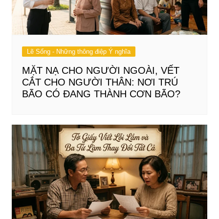
Lẽ Sống - Những thông điệp Ý nghĩa
MẶT NẠ CHO NGƯỜI NGOÀI, VẾT
CẮT CHO NGƯỜI THÂN: NƠI TRÚ
BÃO CÓ ĐANG THÀNH CƠN BÃO?