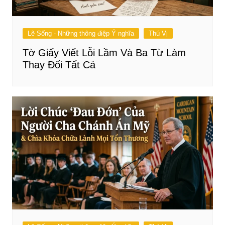
Lẽ Sống - Những thông điệp Ý nghĩa
Thú Vị
Tờ Giấy Viết Lỗi Lầm Và Ba Từ Làm
Thay Đổi Tất Cả