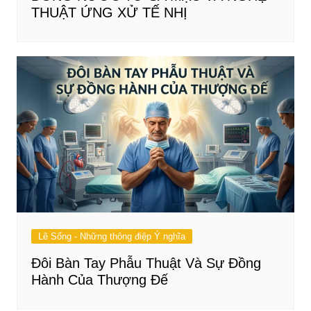
THUẬT ỨNG XỬ TẾ NHỊ
Lẽ Sống - Những thông điệp Ý nghĩa
Đôi Bàn Tay Phẫu Thuật Và Sự Đồng
Hành Của Thượng Đế