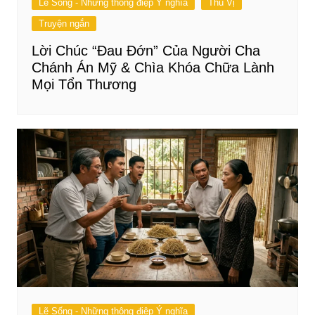
Lẽ Sống - Những thông điệp Ý nghĩa
Thú Vị
Truyện ngắn
Lời Chúc “Đau Đớn” Của Người Cha
Chánh Án Mỹ & Chìa Khóa Chữa Lành
Mọi Tổn Thương
Lẽ Sống - Những thông điệp Ý nghĩa