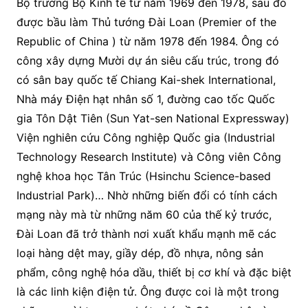
Bộ trưởng Bộ Kinh tế từ năm 1969 đến 1978, sau đó
được bầu làm Thủ tướng Đài Loan (Premier of the
Republic of China ) từ năm 1978 đến 1984. Ông có
công xây dựng Mười dự án siêu cấu trúc, trong đó
có sân bay quốc tế Chiang Kai-shek International,
Nhà máy Điện hạt nhân số 1, đường cao tốc Quốc
gia Tôn Dật Tiên (Sun Yat-sen National Expressway)
Viện nghiên cứu Công nghiệp Quốc gia (Industrial
Technology Research Institute) và Công viên Công
nghệ khoa học Tân Trúc (Hsinchu Science-based
Industrial Park)… Nhờ những biến đổi có tính cách
mạng này mà từ những năm 60 của thế kỷ trước,
Đài Loan đã trở thành nơi xuất khẩu mạnh mẽ các
loại hàng dệt may, giầy dép, đồ nhựa, nông sản
phẩm, công nghệ hóa dầu, thiết bị cơ khí và đặc biệt
là các linh kiện điện tử. Ông được coi là một trong