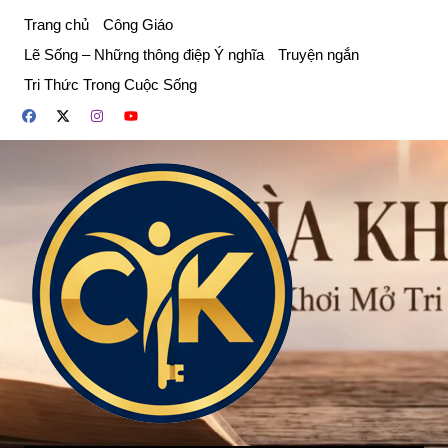
Chuyển
Trang chủ
Công Giáo
đến
Lẽ Sống – Những thông điệp Ý nghĩa
Truyện ngắn
phần
Tri Thức Trong Cuộc Sống
nội
dung