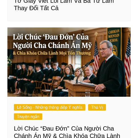
Tờ Giấy Viết Lỗi Lầm Và Ba Từ Làm
Thay Đổi Tất Cả
Lẽ Sống - Những thông điệp Ý nghĩa
Thú Vị
Truyện ngắn
Lời Chúc “Đau Đớn” Của Người Cha
Chánh Án Mỹ & Chìa Khóa Chữa Lành