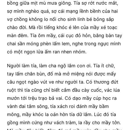
bồng giữa mịt mù mưa giông. Tía sợ rớt nước mắt,
sợ mình nghèo quá, sợ cái mạng lềnh bềnh của hai
vợ chồng không lo nổi cho sinh linh bé bỏng sắp
chào đời. Mà rồi tiếng khóc é lên của mầy xé toạc
màn đêm. Tía ôm mầy, cái cục đỏ hỏn, bằng bàn tay
chai sần móng phèn lấm lem, nghe trong ngực mình
có một ngọn lửa ấm ran nhen nhóm.
Người làm tía, làm cha ngộ lắm con ơi. Tía ít chữ,
tay lấm chân bùn, đố mà mở miệng nói được mấy
câu ngọt ngào vút ve như người ta. Có thương đứt
ruột thì tía cũng chỉ biết cắm đầu cày cuốc, vác lúa
mướn tới trệu trạo bả vai. Có dạo mầy cúp học ra
vành đai tắm sông, tía xách roi đánh mầy bầm
mông, mầy khóc la oán hờn tía dữ lắm. Lúc đó tía
gồng mình cứng như vách tràm, la rầy cho mầy tởn.