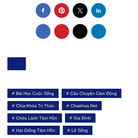
Bài Học Cuộc Sống
Câu Chuyện Cảm Động
Chìa Khóa Tri Thức
Chiakhoa.net
Chữa Lành Tâm Hồn
Gia Đình
Hạt Giống Tâm Hồn
Lẽ Sống