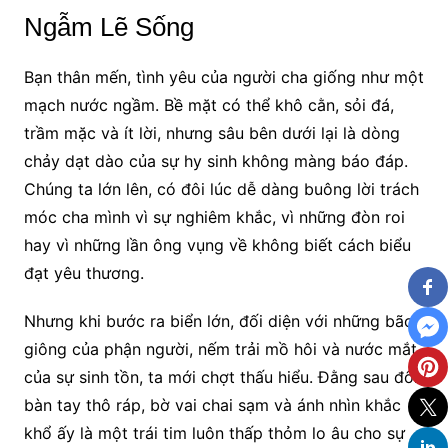
Ngẫm Lẽ Sống
Bạn thân mến, tình yêu của người cha giống như một
mạch nước ngầm. Bề mặt có thể khô cằn, sỏi đá,
trầm mặc và ít lời, nhưng sâu bên dưới lại là dòng
chảy dạt dào của sự hy sinh không màng báo đáp.
Chúng ta lớn lên, có đôi lúc dễ dàng buông lời trách
móc cha mình vì sự nghiêm khắc, vì những đòn roi
hay vì những lần ông vụng về không biết cách biểu
đạt yêu thương.
Nhưng khi bước ra biển lớn, đối diện với những bão
giông của phận người, nếm trải mồ hôi và nước mắt
của sự sinh tồn, ta mới chợt thấu hiểu. Đằng sau đôi
bàn tay thô ráp, bờ vai chai sạm và ánh nhìn khắc
khổ ấy là một trái tim luôn thấp thỏm lo âu cho sự