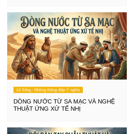
Lẽ Sống - Những thông điệp Ý nghĩa
DÒNG NƯỚC TỪ SA MẠC VÀ NGHỆ
THUẬT ỨNG XỬ TẾ NHỊ