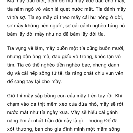
Mà mầy đâu biết, đêm đó má mầy xức dầu cho mầy,
tía nằm ngó vô vách lá quẹt nước mắt. Tía đánh mầy
vì tía sợ. Tía sợ mầy đi theo mấy cái hư hỏng ở đời,
sợ mầy không nên người, sợ cái cảnh nghèo túng nó
bám lấy đời mầy như nó đã bám lấy đời tía.
Tía vụng về lắm, mầy buồn một tía cũng buồn mười,
nhưng đàn ông mà, đau giấu vô trong, khóc lặn vô
tim. Tía có thể nghèo tiền nghèo bạc, nhưng danh
dự và cái nếp sống tử tế, tía ráng chắt chiu vun vén
để sang tay lại cho mầy.
Giờ thì mầy sắp bồng con của mầy trên tay rồi. Khi
chạm vào da thịt mềm xèo của đứa nhỏ, mầy sẽ rớt
nước mắt như tía ngày xưa. Mầy sẽ hiểu cái gánh
nặng êm ái nhứt trần đời này là gì. Thượng Đế đã
xót thương, ban cho gia đình mình một mầm sống