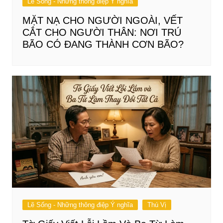
Lẽ Sống - Những thông điệp Ý nghĩa
MẶT NẠ CHO NGƯỜI NGOÀI, VẾT
CẮT CHO NGƯỜI THÂN: NƠI TRÚ
BÃO CÓ ĐANG THÀNH CƠN BÃO?
Lẽ Sống - Những thông điệp Ý nghĩa
Thú Vị