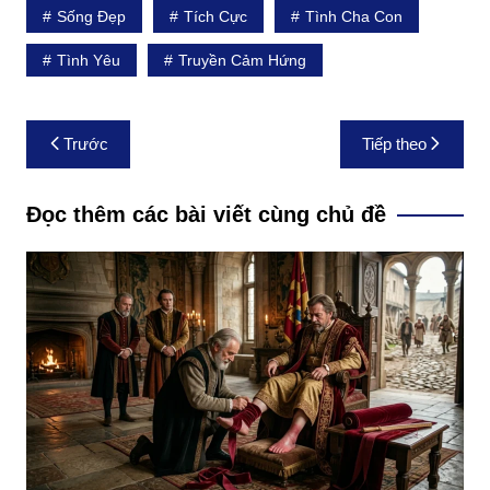
Sống Đẹp
Tích Cực
Tình Cha Con
Tình Yêu
Truyền Cảm Hứng
Điều
Trước
Tiếp theo
hướng
bài
Đọc thêm các bài viết cùng chủ đề
viết