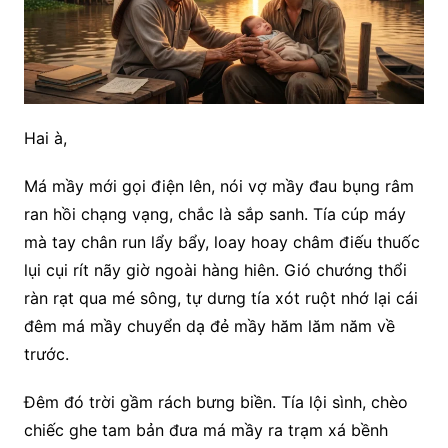
Hai à,
Má mầy mới gọi điện lên, nói vợ mầy đau bụng râm
ran hồi chạng vạng, chắc là sắp sanh. Tía cúp máy
mà tay chân run lẩy bẩy, loay hoay châm điếu thuốc
lụi cụi rít nãy giờ ngoài hàng hiên. Gió chướng thổi
ràn rạt qua mé sông, tự dưng tía xót ruột nhớ lại cái
đêm má mầy chuyển dạ đẻ mầy hăm lăm năm về
trước.
Đêm đó trời gầm rách bưng biền. Tía lội sình, chèo
chiếc ghe tam bản đưa má mầy ra trạm xá bềnh