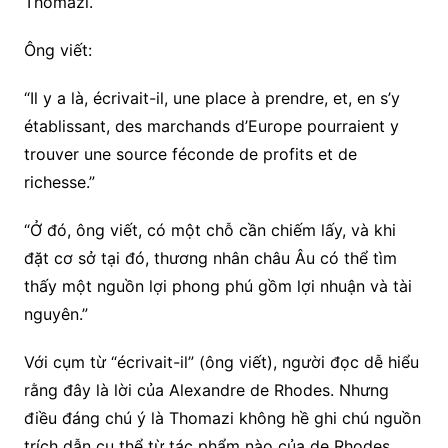
Thomazi.
Ông viết:
“Il y a là, écrivait-il, une place à prendre, et, en s’y
établissant, des marchands d’Europe pourraient y
trouver une source féconde de profits et de
richesse.”
“Ở đó, ông viết, có một chỗ cần chiếm lấy, và khi
đặt cơ sở tại đó, thương nhân châu Âu có thể tìm
thấy một nguồn lợi phong phú gồm lợi nhuận và tài
nguyên.”
Với cụm từ “écrivait-il” (ông viết), người đọc dễ hiểu
rằng đây là lời của Alexandre de Rhodes. Nhưng
điều đáng chú ý là Thomazi không hề ghi chú nguồn
trích dẫn cụ thể từ tác phẩm nào của de Rhodes.