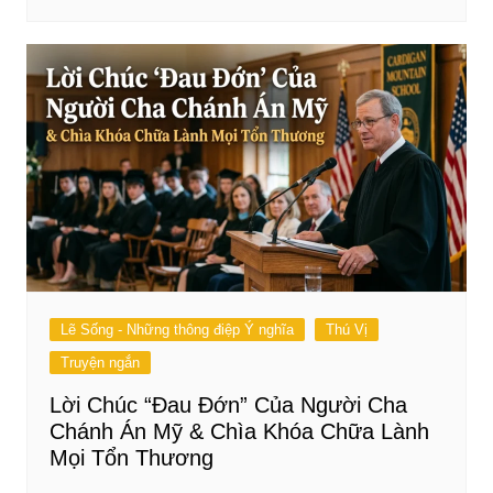
Lẽ Sống - Những thông điệp Ý nghĩa
Thú Vị
Truyện ngắn
Lời Chúc “Đau Đớn” Của Người Cha
Chánh Án Mỹ & Chìa Khóa Chữa Lành
Mọi Tổn Thương