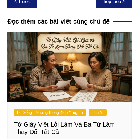
Trước
Tiếp theo
hướng
bài
Đọc thêm các bài viết cùng chủ đề
viết
Lẽ Sống - Những thông điệp Ý nghĩa
Thú Vị
Tờ Giấy Viết Lỗi Lầm Và Ba Từ Làm
Thay Đổi Tất Cả