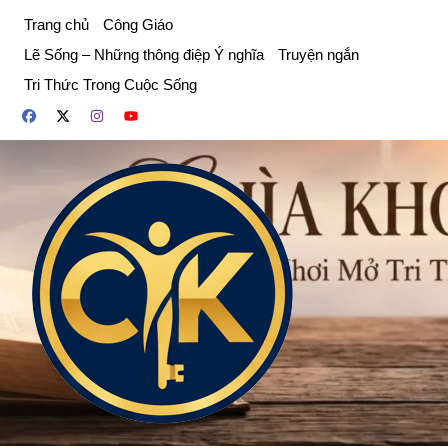
Chuyển
Trang chủ
Công Giáo
đến
Lẽ Sống – Những thông điệp Ý nghĩa
Truyện ngắn
phần
Tri Thức Trong Cuộc Sống
nội
dung