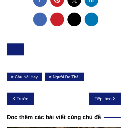
Câu Nói Hay
Người Do Thái
Điều
Trước
Tiếp theo
hướng
bài
Đọc thêm các bài viết cùng chủ đề
viết