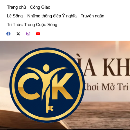
Chuyển
Trang chủ
Công Giáo
đến
Lẽ Sống – Những thông điệp Ý nghĩa
Truyện ngắn
phần
Tri Thức Trong Cuộc Sống
nội
dung