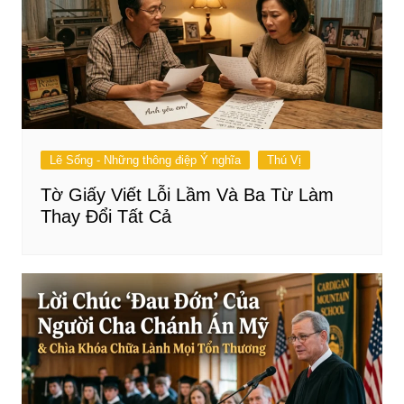
Lẽ Sống - Những thông điệp Ý nghĩa
Thú Vị
Tờ Giấy Viết Lỗi Lầm Và Ba Từ Làm
Thay Đổi Tất Cả