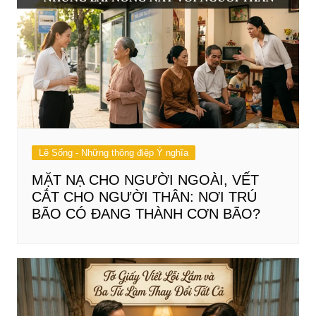
Lẽ Sống - Những thông điệp Ý nghĩa
MẶT NẠ CHO NGƯỜI NGOÀI, VẾT
CẮT CHO NGƯỜI THÂN: NƠI TRÚ
BÃO CÓ ĐANG THÀNH CƠN BÃO?