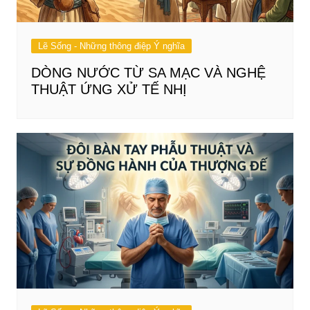
Lẽ Sống - Những thông điệp Ý nghĩa
DÒNG NƯỚC TỪ SA MẠC VÀ NGHỆ
THUẬT ỨNG XỬ TẾ NHỊ