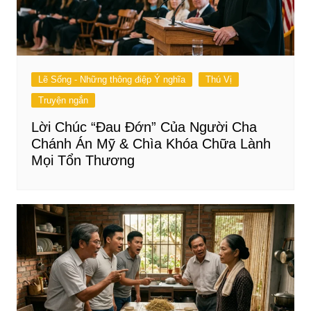
Lẽ Sống - Những thông điệp Ý nghĩa
Thú Vị
Truyện ngắn
Lời Chúc “Đau Đớn” Của Người Cha
Chánh Án Mỹ & Chìa Khóa Chữa Lành
Mọi Tổn Thương