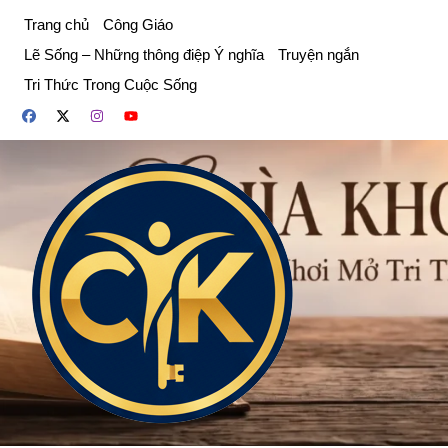
Chuyển
Trang chủ
Công Giáo
đến
Lẽ Sống – Những thông điệp Ý nghĩa
Truyện ngắn
phần
Tri Thức Trong Cuộc Sống
nội
dung