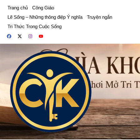
Chuyển
Trang chủ
Công Giáo
đến
Lẽ Sống – Những thông điệp Ý nghĩa
Truyện ngắn
phần
Tri Thức Trong Cuộc Sống
nội
dung