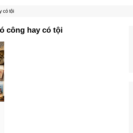
Công Nghệ
Ẩm Thực
 có tội
Mẹo Vặt
ó công hay có tội