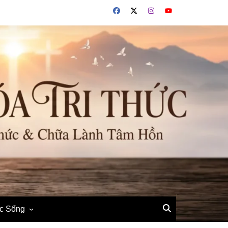
ộc Sống