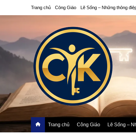
Chuyển
Trang chủ
Công Giáo
Lẽ Sống – Những thông điệ
đến
phần
nội
dung
Trang chủ
Công Giáo
Lẽ Sống – Nh