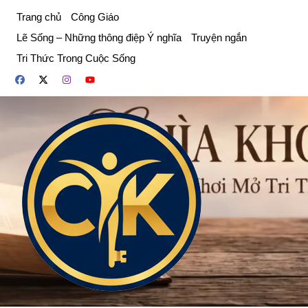
Chuyển
Trang chủ
Công Giáo
đến
Lẽ Sống – Những thông điệp Ý nghĩa
Truyện ngắn
phần
Tri Thức Trong Cuộc Sống
nội
dung