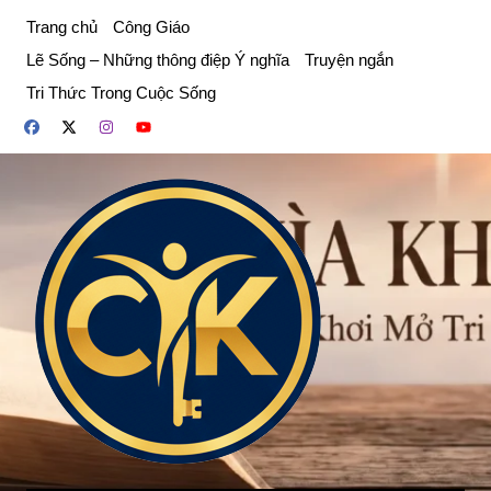
Chuyển
Trang chủ
Công Giáo
đến
Lẽ Sống – Những thông điệp Ý nghĩa
Truyện ngắn
phần
Tri Thức Trong Cuộc Sống
nội
dung