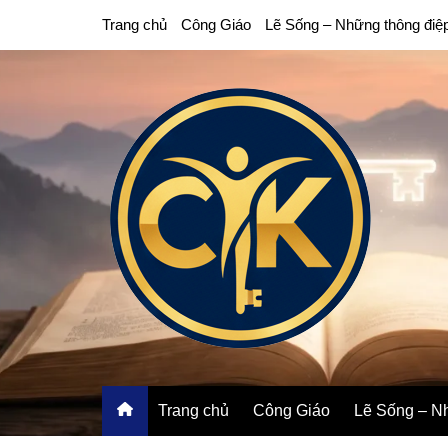
Chuyển
Trang chủ
Công Giáo
Lẽ Sống – Những thông điệ
đến
phần
nội
dung
Trang chủ
Công Giáo
Lẽ Sống – Nh