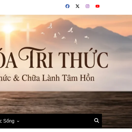
ộc Sống