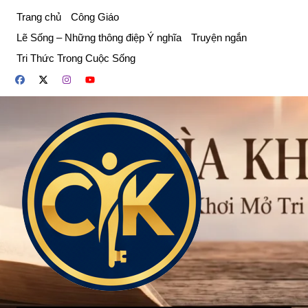
Chuyển
Trang chủ
Công Giáo
đến
Lẽ Sống – Những thông điệp Ý nghĩa
Truyện ngắn
phần
Tri Thức Trong Cuộc Sống
nội
dung