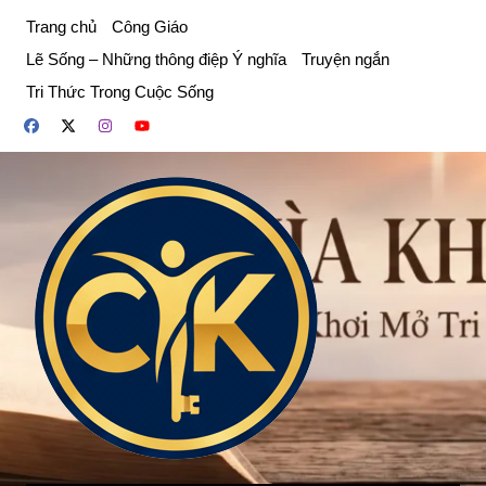
Chuyển
Trang chủ
Công Giáo
đến
Lẽ Sống – Những thông điệp Ý nghĩa
Truyện ngắn
phần
Tri Thức Trong Cuộc Sống
nội
dung