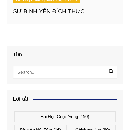
Lẽ Sống - Những thông điệp Ý nghĩa
SỰ BÌNH YÊN ĐÍCH THỰC
Tìm
Lối tắt
Bài Học Cuộc Sống
(190)
Bình An Nội Tâm
(16)
Chiakhoa.net
(90)