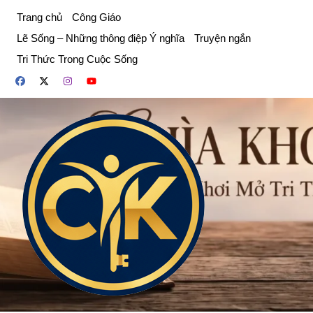
Chuyển
Trang chủ
Công Giáo
đến
Lẽ Sống – Những thông điệp Ý nghĩa
Truyện ngắn
phần
Tri Thức Trong Cuộc Sống
nội
dung