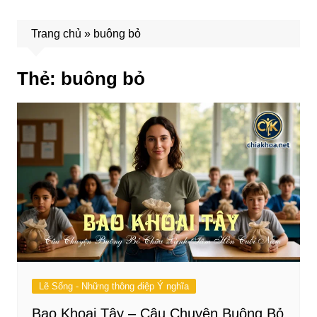
Trang chủ
»
buông bỏ
Thẻ:
buông bỏ
Lẽ Sống - Những thông điệp Ý nghĩa
Bao Khoai Tây – Câu Chuyện Buông Bỏ