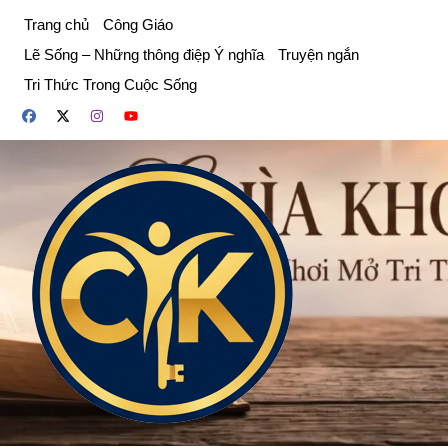
Chuyển
Trang chủ
Công Giáo
đến
Lẽ Sống – Những thông điệp Ý nghĩa
Truyện ngắn
phần
Tri Thức Trong Cuộc Sống
nội
dung